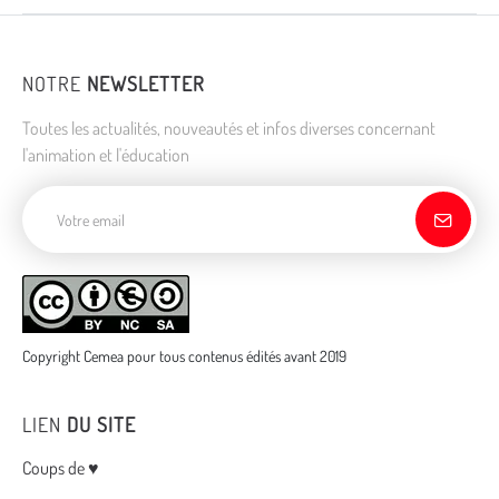
NOTRE
NEWSLETTER
Toutes les actualités, nouveautés et infos diverses concernant
l'animation et l'éducation
Adresse de courriel
Copyright Cemea pour tous contenus édités avant 2019
LIEN
DU SITE
Menu
Coups de ♥