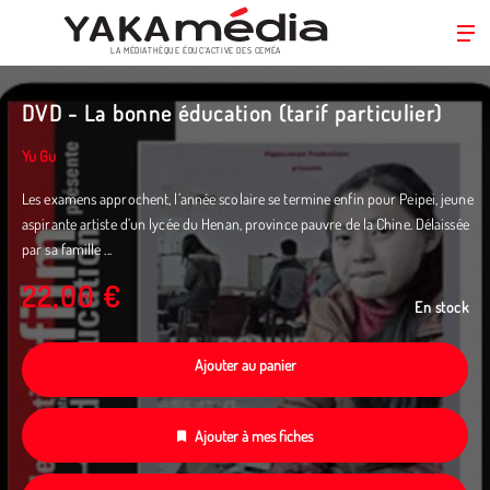
LA MÉDIATHÈQUE ÉDUC’ACTIVE DES CEMÉA
Aller
au
DVD - La bonne éducation (tarif particulier)
contenu
principal
Yu Gu
Les examens approchent, l’année scolaire se termine enfin pour Peipei, jeune
aspirante artiste d’un lycée du Henan, province pauvre de la Chine. Délaissée
par sa famille ...
22,00 €
En stock
Ajouter au panier
Ajouter à mes fiches