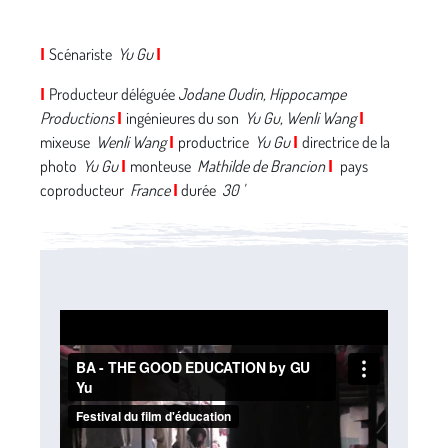
Scénariste
Yu Gu
I
I
Producteur déléguée
Jodane Oudin, Hippocampe
I
Productions
ingénieures du son
Yu Gu, Wenli Wang
I
I
mixeuse
Wenli Wang
productrice
Yu Gu
directrice de la
I
I
photo
Yu Gu
monteuse
Mathilde de Brancion
pays
I
I
coproducteur
France
durée
30 '
I