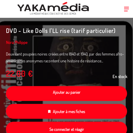
LA MÉDIATHÈQUE ÉDUC’ACTIVE DES CEMÉA
Aller
au
DVD - Like Dolls I'LL rise (tarif particulier)
contenu
principal
Nora Philippe
Deux cent poupées noires créées entre 1840 et 1940, par des femmes afro-
américaines anonymes racontent une histoire de résistance...
22,00 €
En stock
Ajouter au panier
Ajouter à mes fiches
Se connecter et réagir