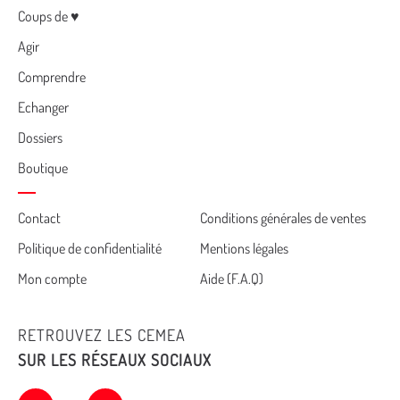
Menu
Coups de ♥
Agir
Comprendre
Echanger
Dossiers
Boutique
Cemea
Contact
Conditions générales de ventes
Politique de confidentialité
Mentions légales
footer
Mon compte
Aide (F.A.Q)
RETROUVEZ LES CEMEA
SUR LES RÉSEAUX SOCIAUX