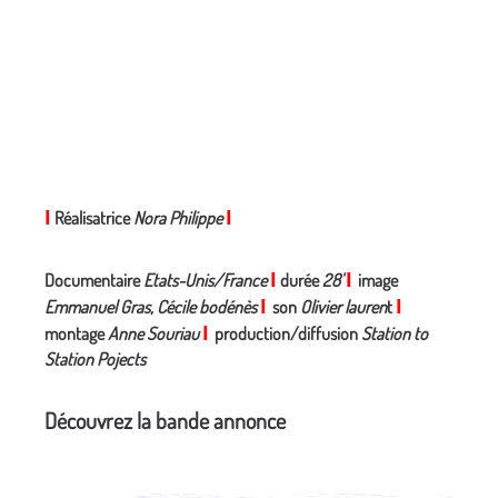
I
Réalisatrice
Nora Philippe
I
Documentaire
Etats-Unis/France
I
durée
28'
I
image
Emmanuel Gras, Cécile bodénès
I
son
Olivier lauren
t
I
montage
Anne Souriau
I
production/diffusion
Station to
Station Pojects
Découvrez la bande annonce