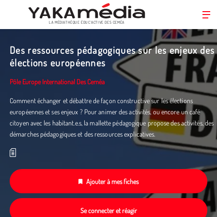
LA MÉDIATHÈQUE ÉDUC’ACTIVE DES CEMÉA
Aller
au
Des ressources pédagogiques sur les enjeux des
contenu
élections européennes
principal
Pôle Europe International Des Ceméa
Comment échanger et débattre de façon constructive sur les élections
européennes et ses enjeux ? Pour animer des activités, ou encore un café
citoyen avec les habitant.e.s, la mallette pédagogique propose des activités, des
démarches pédagogiques et des ressources explicatives.
Ajouter à mes fiches
Se connecter et réagir