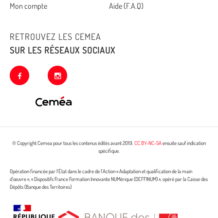
Mon compte
Aide (F.A.Q)
RETROUVEZ LES CEMEA
SUR LES RÉSEAUX SOCIAUX
facebook
instagram
© Copyright Cemea pour tous les contenus édités avant 2019.
CC BY-NC-SA
ensuite sauf indication
spécifique.
Opération financée par l’État dans le cadre de l’Action « Adaptation et qualification de la main
d’œuvre », « Dispositifs France Formation Innovante NUMérique (DEFFINUM) », opéré par la Caisse des
Dépôts (Banque des Territoires)