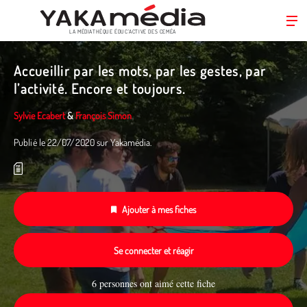
LA MÉDIATHÈQUE ÉDUC’ACTIVE DES CEMÉA
Aller
au
Accueillir par les mots, par les gestes, par
contenu
l’activité. Encore et toujours.
principal
Sylvie Ecabert
&
François Simon
Publié le 22/07/2020 sur Yakamédia.
Ajouter à mes fiches
Se connecter et réagir
6 personnes ont aimé cette fiche