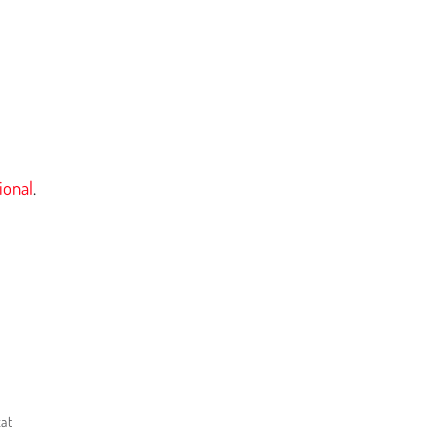
ional
.
at