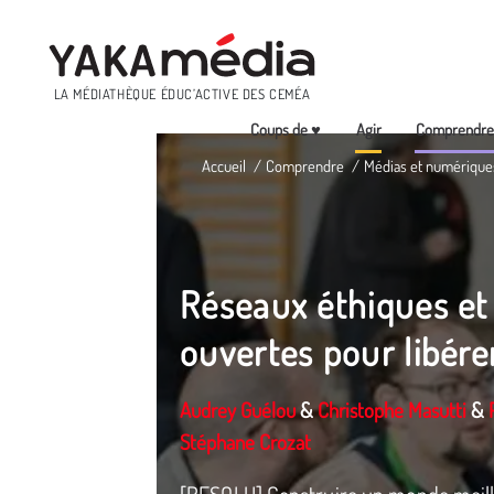
Menu
LA MÉDIATHÈQUE ÉDUC’ACTIVE DES CEMÉA
Coups de ♥
Agir
Comprendr
Aller
Accueil
Comprendre
Médias et numérique
au
contenu
principal
Réseaux éthiques et
ouvertes pour libére
Audrey Guélou
&
Christophe Masutti
&
Stéphane Crozat
[RESOLU] Construire un monde meilleu