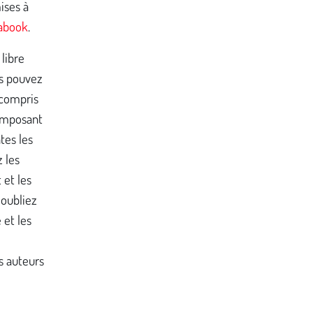
ises à
abook
.
 libre
s pouvez
 compris
composant
tes les
 les
 et les
'oubliez
 et les
s auteurs