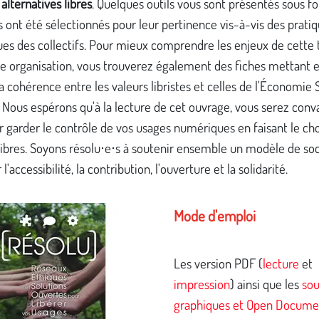
 alternatives libres
. Quelques outils vous sont présentés sous 
ils ont été sélectionnés pour leur pertinence vis-à-vis des prati
s des collectifs. Pour mieux comprendre les enjeux de cette t
re organisation, vous trouverez également des fiches mettant 
a cohérence entre les valeurs libristes et celles de l'Économie 
. Nous espérons qu'à la lecture de cet ouvrage, vous serez conv
r garder le contrôle de vos usages numériques en faisant le ch
 libres. Soyons résolu⋅e⋅s à soutenir ensemble un modèle de so
l'accessibilité, la contribution, l'ouverture et la solidarité.
Mode d'emploi
Les version PDF (
lecture
et
impression
) ainsi que les
sou
graphiques et Open Docume