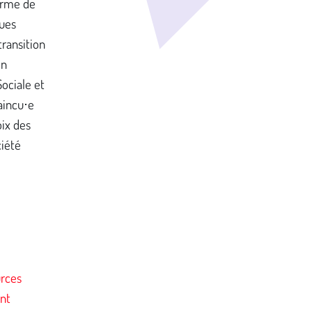
forme de
ques
ransition
en
Sociale et
aincu⋅e
oix des
ciété
rces
nt