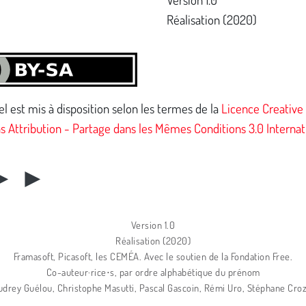
Réalisation (2020)
 est mis à disposition selon les termes de la
Licence Creative
Attribution - Partage dans les Mêmes Conditions 3.0 Internat
► ►
Version 1.0
Réalisation (2020)
Framasoft, Picasoft, les CEMÉA. Avec le soutien de la Fondation Free.
Co-auteur·rice⋅s, par ordre alphabétique du prénom
udrey Guélou, Christophe Masutti, Pascal Gascoin, Rémi Uro, Stéphane Croz