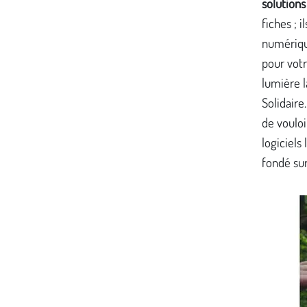
solutions
fiches ; 
numérique
pour vot
lumière l
Solidaire
de vouloi
logiciels
fondé sur 