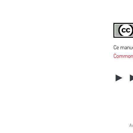
Ce manuel
Commons 
► 
A