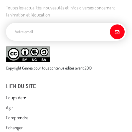
Toutes les actualités, nouveautés et infos diverses concernant
l'animation et l'éducation
Adresse de courriel
Copyright Cemea pour tous contenus édités avant 2019
LIEN
DU SITE
Menu
Coups de ♥
Agir
Comprendre
Echanger