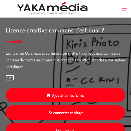
LA MÉDIATHÈQUE ÉDUC’ACTIVE DES CEMÉA
Aller
au
Licence creative commons c'est quoi ?
contenu
principal
Yakamédia
Les licences CC, creatives commons permettent à un·e concepteur·ice de
contenu de mettre en commun sa création en y attribuant des autorisations
spécifiques.
Ajouter à mes fiches
Se connecter et réagir
Commenter