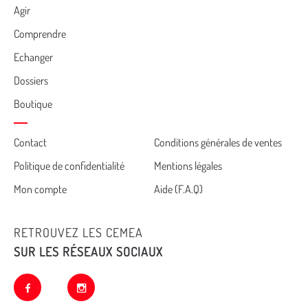
Agir
Comprendre
Echanger
Dossiers
Boutique
Cemea
Contact
Conditions générales de ventes
Politique de confidentialité
Mentions légales
footer
Mon compte
Aide (F.A.Q)
RETROUVEZ LES CEMEA
SUR LES RÉSEAUX SOCIAUX
facebook
instagram