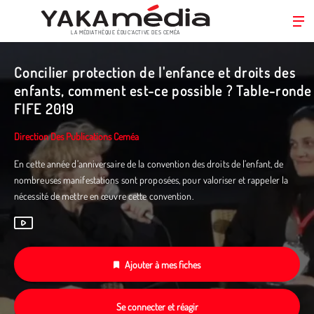
LA MÉDIATHÈQUE ÉDUC’ACTIVE DES CEMÉA
Aller
au
Concilier protection de l'enfance et droits des
contenu
enfants, comment est-ce possible ? Table-ronde
principal
FIFE 2019
Direction Des Publications Ceméa
En cette année d’anniversaire de la convention des droits de l’enfant, de
nombreuses manifestations sont proposées, pour valoriser et rappeler la
nécessité de mettre en œuvre cette convention.
Ajouter à mes fiches
Se connecter et réagir