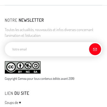
NOTRE
NEWSLETTER
Toutes les actualités, nouveautés et infos diverses concernant
l'animation et l'éducation
Adresse de courriel
Copyright Cemea pour tous contenus édités avant 2019
LIEN
DU SITE
Menu
Coups de ♥