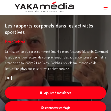
LA MÉDIATHÈQUE ÉDUC’ACTIVE DES CEMÉA
Aller
au
Les rapports corporels dans les activités
contenu
sportives
principal
Pierre Parlebas
La mise en jeu du corps comme élément clé des facteurs éducatifs. Comment
le jeu devient un facteur de compréhension des autres cultures et permet la
création de solidarité ? Par Pierre Parlebas, sociologue, théoricien de
l'éducation physique et sportive contemporaine.
Ajouter à mes fiches
Se connecter et réagir