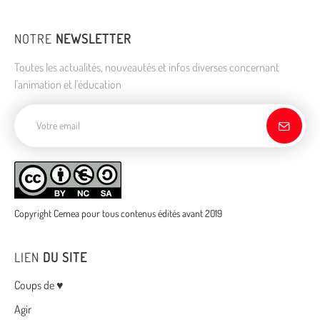
NOTRE
NEWSLETTER
Toutes les actualités, nouveautés et infos diverses concernant
l'animation et l'éducation
Adresse de courriel
Copyright Cemea pour tous contenus édités avant 2019
LIEN
DU SITE
Menu
Coups de ♥
Agir