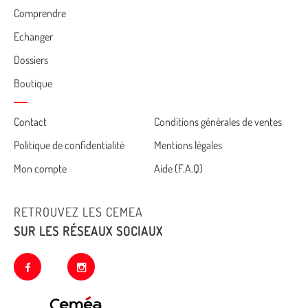
Comprendre
Echanger
Dossiers
Boutique
Cemea
Contact
Conditions générales de ventes
Politique de confidentialité
Mentions légales
footer
Mon compte
Aide (F.A.Q)
RETROUVEZ LES CEMEA
SUR LES RÉSEAUX SOCIAUX
facebook
instagram