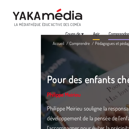
Menu
LA MÉDIATHÈQUE ÉDUC’ACTIVE DES CEMÉA
Coups de ♥
Agir
Comprendr
Aller
Accueil
Comprendre
Pédagogues et péda
au
contenu
principal
Pour des enfants ch
Philippe Meirieu
Philippe Meirieu souligne la responsab
développement de la pensée de l'enfa
l’accompagner pour éviter la précipit