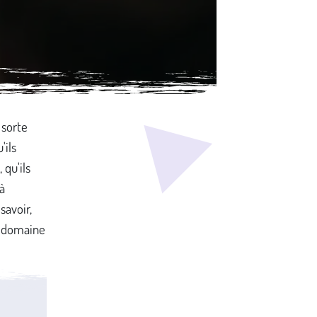
 sorte
'ils
 qu'ils
 à
savoir,
e domaine