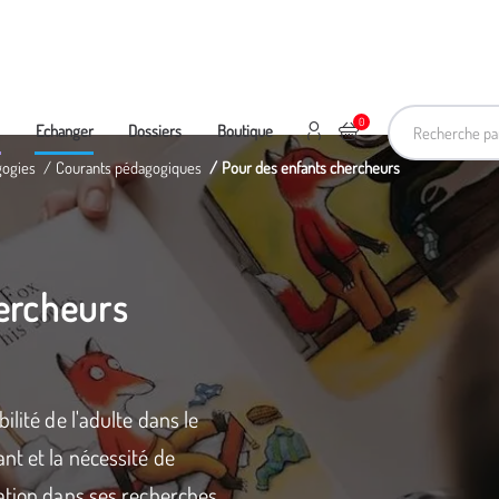
Recherche pa
0
Mon compte
Ajouter au panier
e
Echanger
Dossiers
Boutique
gogies
Courants pédagogiques
Pour des enfants chercheurs
ercheurs
ilité de l'adulte dans le
nt et la nécessité de
ation dans ses recherches.