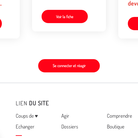
devo
des 
ron
Voir la fiche
Se connecter et réagir
LIEN
DU SITE
Menu
Coups de ♥
Agir
Comprendre
Echanger
Dossiers
Boutique