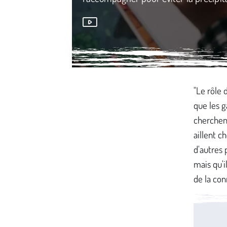
Média secondaire
"Le rôle 
que les g
cherchent,
aillent c
d'autres 
mais qu'i
de la con