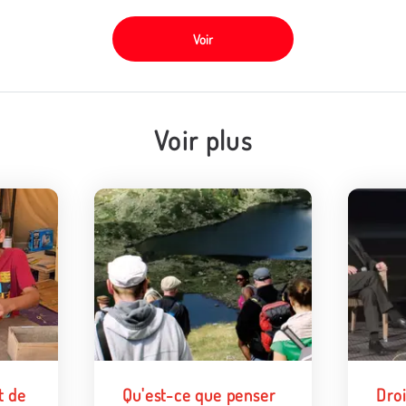
Voir
Voir plus
t de
Qu'est-ce que penser
Droi