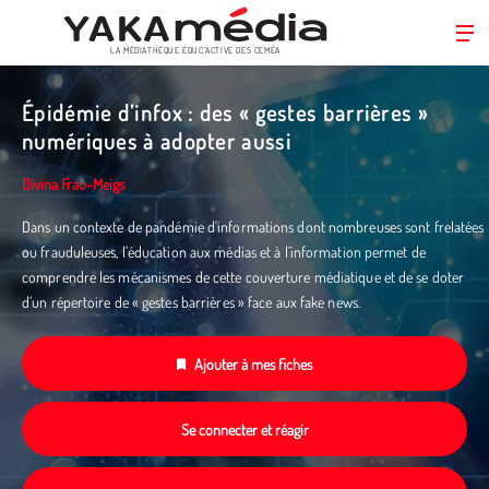
LA MÉDIATHÈQUE ÉDUC’ACTIVE DES CEMÉA
Aller
au
Épidémie d’infox : des « gestes barrières »
contenu
numériques à adopter aussi
principal
Divina Frau-Meigs
Dans un contexte de pandémie d'informations dont nombreuses sont frelatées
ou frauduleuses, l’éducation aux médias et à l’information permet de
comprendre les mécanismes de cette couverture médiatique et de se doter
d’un répertoire de « gestes barrières » face aux fake news.
Ajouter à mes fiches
Se connecter et réagir