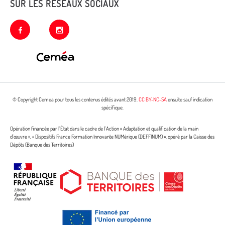
SUR LES RÉSEAUX SOCIAUX
facebook
instagram
© Copyright Cemea pour tous les contenus édités avant 2019.
CC BY-NC-SA
ensuite sauf indication
spécifique.
Opération financée par l’État dans le cadre de l’Action « Adaptation et qualification de la main
d’œuvre », « Dispositifs France Formation Innovante NUMérique (DEFFINUM) », opéré par la Caisse des
Dépôts (Banque des Territoires)