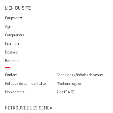
LIEN
DU SITE
Menu
Coups de ♥
Agir
Comprendre
Echanger
Dossiers
Boutique
Cemea
Contact
Conditions générales de ventes
Politique de confidentialité
Mentions légales
footer
Mon compte
Aide (F.A.Q)
RETROUVEZ LES CEMEA