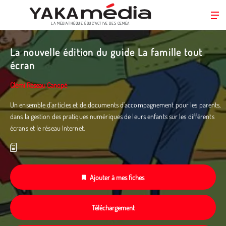
LA MÉDIATHÈQUE ÉDUC’ACTIVE DES CEMÉA
Aller
au
La nouvelle édition du guide La famille tout
contenu
écran
principal
Clémi Réseau Canopé
Un ensemble d'articles et de documents d'accompagnement pour les parents,
dans la gestion des pratiques numériques de leurs enfants sur les différents
écrans et le réseau Internet.
Ajouter à mes fiches
Téléchargement