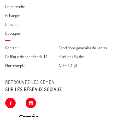
Comprendre
Echanger
Dossiers
Boutique
Cemea
Contact
Conditions générales de ventes
Politique de confidentialité
Mentions légales
footer
Mon compte
Aide (F.A.Q)
RETROUVEZ LES CEMEA
SUR LES RÉSEAUX SOCIAUX
facebook
instagram