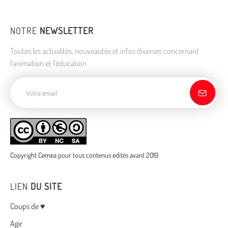
NOTRE
NEWSLETTER
Toutes les actualités, nouveautés et infos diverses concernant
l'animation et l'éducation
Adresse de courriel
Copyright Cemea pour tous contenus édités avant 2019
LIEN
DU SITE
Menu
Coups de ♥
Agir