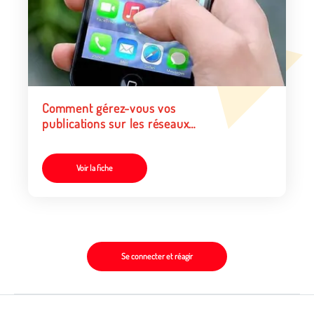
Comment gérez-vous vos
publications sur les réseaux
numériques ? Testez et
approfondissez vos
connaissances
Voir la fiche
Se connecter et réagir