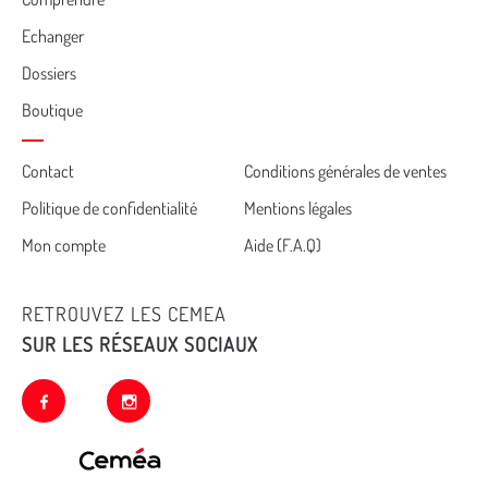
Echanger
Dossiers
Boutique
Cemea
Contact
Conditions générales de ventes
Politique de confidentialité
Mentions légales
footer
Mon compte
Aide (F.A.Q)
RETROUVEZ LES CEMEA
SUR LES RÉSEAUX SOCIAUX
facebook
instagram