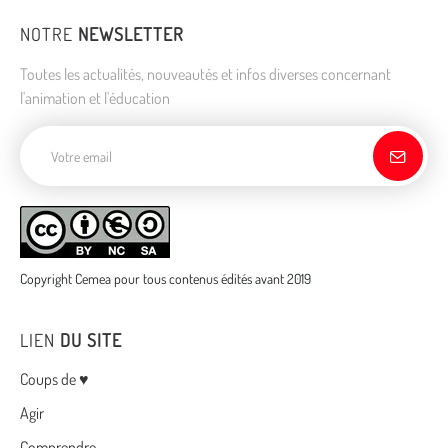
NOTRE
NEWSLETTER
Toutes les actualités, nouveautés et infos diverses concernant
l'animation et l'éducation
Adresse de courriel
Copyright Cemea pour tous contenus édités avant 2019
LIEN
DU SITE
Menu
Coups de ♥
Agir
Comprendre