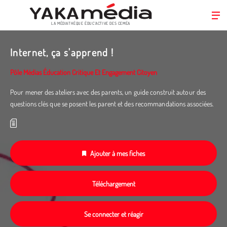
LA MÉDIATHÈQUE ÉDUC’ACTIVE DES CEMÉA
Aller
au
Internet, ça s'apprend !
contenu
principal
Pôle Médias Éducation Critique Et Engagement Citoyen
Pour mener des ateliers avec des parents, un guide construit autour des
questions clés que se posent les parent et des recommandations associées.
Ajouter à mes fiches
Téléchargement
Se connecter et réagir