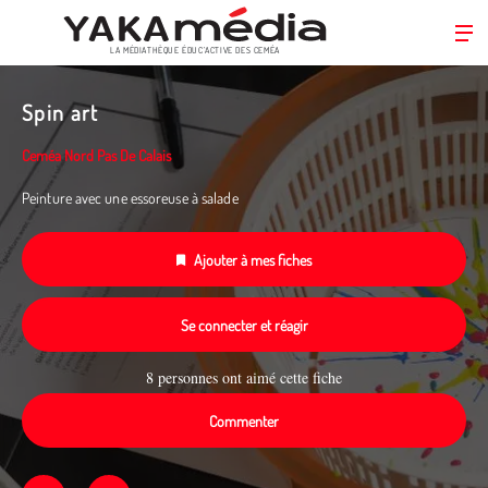
LA MÉDIATHÈQUE ÉDUC’ACTIVE DES CEMÉA
Aller
au
Spin art
contenu
principal
Ceméa Nord Pas De Calais
Peinture avec une essoreuse à salade
Ajouter à mes fiches
Se connecter et réagir
8 personnes ont aimé cette fiche
Commenter