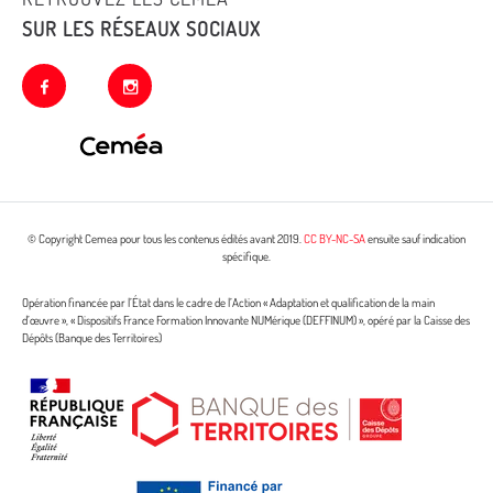
SUR LES RÉSEAUX SOCIAUX
facebook
instagram
© Copyright Cemea pour tous les contenus édités avant 2019.
CC BY-NC-SA
ensuite sauf indication
spécifique.
Opération financée par l’État dans le cadre de l’Action « Adaptation et qualification de la main
d’œuvre », « Dispositifs France Formation Innovante NUMérique (DEFFINUM) », opéré par la Caisse des
Dépôts (Banque des Territoires)