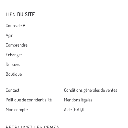
LIEN
DU SITE
Menu
Coups de ♥
Agir
Comprendre
Echanger
Dossiers
Boutique
Cemea
Contact
Conditions générales de ventes
Politique de confidentialité
Mentions légales
footer
Mon compte
Aide (F.A.Q)
RETROUVEZ LES CEMEA