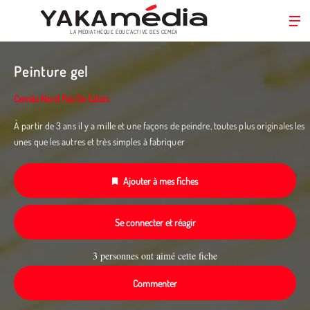
LA MÉDIATHÈQUE ÉDUC’ACTIVE DES CEMÉA
Aller
au
Peinture gel
contenu
principal
Ceméa Nord Pas De Calais
À partir de 3 ans il y a mille et une façons de peindre, toutes plus originales les
unes que les autres et très simples à fabriquer
Ajouter à mes fiches
Se connecter et réagir
3 personnes ont aimé cette fiche
Commenter