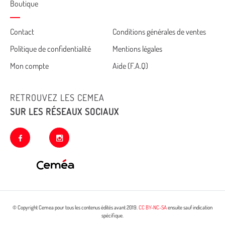
Boutique
Cemea
Contact
Conditions générales de ventes
Politique de confidentialité
Mentions légales
footer
Mon compte
Aide (F.A.Q)
RETROUVEZ LES CEMEA
SUR LES RÉSEAUX SOCIAUX
facebook
instagram
© Copyright Cemea pour tous les contenus édités avant 2019.
CC BY-NC-SA
ensuite sauf indication
spécifique.