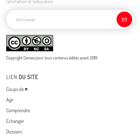
l'animation et l'éducation
Adresse de courriel
Copyright Cemea pour tous contenus édités avant 2019
LIEN
DU SITE
Menu
Coups de ♥
Agir
Comprendre
Echanger
Dossiers