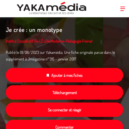
LA MÉDIATHÈQUE ÉDUC’ACTIVE DES CEMÉA
Aller
au
Je crée : un monotype
contenu
principal
Institut Coopératif De L’École Moderne-Pédagogie Freinet
Publié le 01/06/2023 sur Yakamédia. Une fiche originale parue dans le
supplément à Jmagazine n°315 - janvier 2017.
Ajouter à mes fiches
Téléchargement
Se connecter et réagir
Commenter