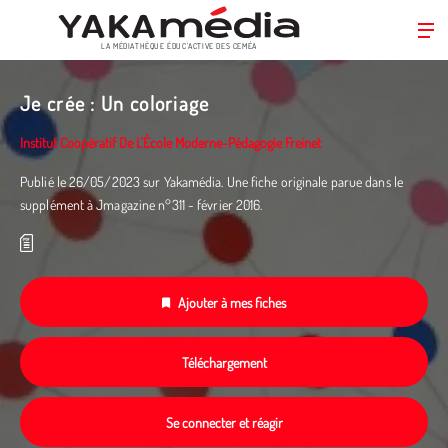
LA MÉDIATHÈQUE ÉDUC’ACTIVE DES CEMÉA
Aller
au
Je crée : Un coloriage
contenu
principal
Institut Coopératif De L’École Moderne-Pédagogie Freinet
Publié le 26/05/2023 sur Yakamédia. Une fiche originale parue dans le
supplément à Jmagazine n°311 - février 2016.
Ajouter à mes fiches
Téléchargement
Se connecter et réagir