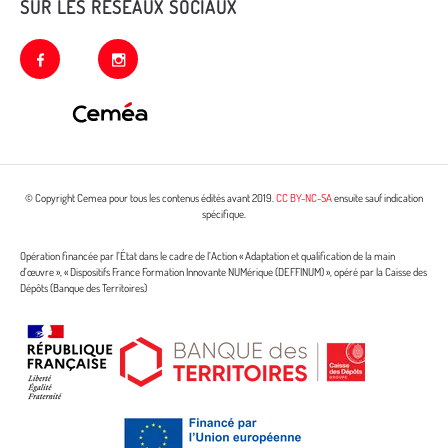
SUR LES RÉSEAUX SOCIAUX
facebook
instagram
© Copyright Cemea pour tous les contenus édités avant 2019.
CC BY-NC-SA
ensuite sauf indication
spécifique.
Opération financée par l’État dans le cadre de l’Action « Adaptation et qualification de la main
d’œuvre », « Dispositifs France Formation Innovante NUMérique (DEFFINUM) », opéré par la Caisse des
Dépôts (Banque des Territoires)