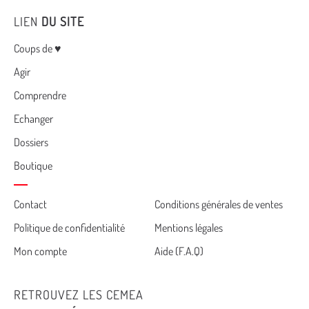
LIEN
DU SITE
Menu
Coups de ♥
Agir
Comprendre
Echanger
Dossiers
Boutique
Cemea
Contact
Conditions générales de ventes
Politique de confidentialité
Mentions légales
footer
Mon compte
Aide (F.A.Q)
RETROUVEZ LES CEMEA