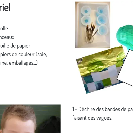
iel
olle
inceaux
uille de papier
piers de couleur (soie,
ne, emballages...)
1
- Déchire des bandes de pa
faisant des vagues.