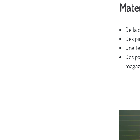
Mater
De la c
Des p
Une fe
Des pa
magazi