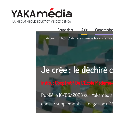
Menu
LA MÉDIATHÈQUE ÉDUC’ACTIVE DES CEMÉA
Coups de ♥
Agir
Comprendr
Aller
Accueil
Agir
Activités manuelles et d'expre
au
contenu
principal
Je crée : le déchiré c
Institut Coopératif De L’École Moderne
Publié le 16/05/2023 sur Yakamédia.
dans le supplément à Jmagazine n°2