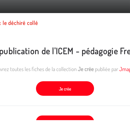
: le déchiré collé
publication de l'ICEM - pédagogie Fr
rez toutes les fiches de la collection
Je crée
publiée par
Jmag
Je crée
Se connecter et réagir