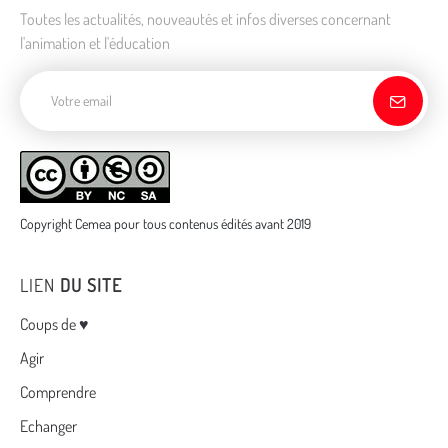
Toutes les actualités, nouveautés et infos diverses concernant
l'animation et l'éducation
Adresse de courriel
Copyright Cemea pour tous contenus édités avant 2019
LIEN
DU SITE
Menu
Coups de ♥
Agir
Comprendre
Echanger