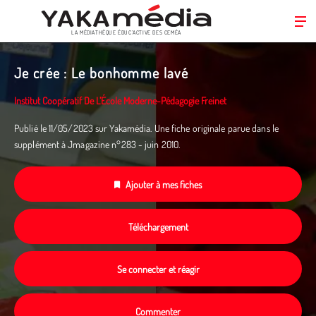
LA MÉDIATHÈQUE ÉDUC’ACTIVE DES CEMÉA
Aller
au
Je crée : Le bonhomme lavé
contenu
principal
Institut Coopératif De L’École Moderne-Pédagogie Freinet
Publié le 11/05/2023 sur Yakamédia. Une fiche originale parue dans le
supplément à Jmagazine n°283 - juin 2010.
Ajouter à mes fiches
Téléchargement
Se connecter et réagir
Commenter