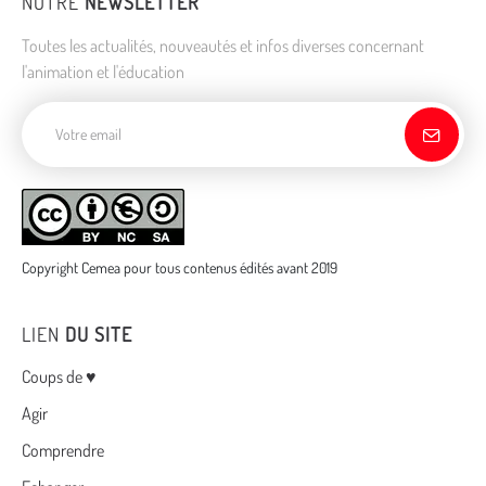
NOTRE
NEWSLETTER
Toutes les actualités, nouveautés et infos diverses concernant
l'animation et l'éducation
Adresse de courriel
Copyright Cemea pour tous contenus édités avant 2019
LIEN
DU SITE
Menu
Coups de ♥
Agir
Comprendre