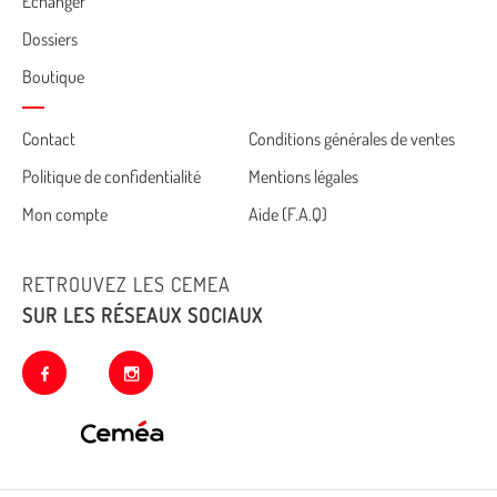
Echanger
Dossiers
Boutique
Cemea
Contact
Conditions générales de ventes
Politique de confidentialité
Mentions légales
footer
Mon compte
Aide (F.A.Q)
RETROUVEZ LES CEMEA
SUR LES RÉSEAUX SOCIAUX
facebook
instagram