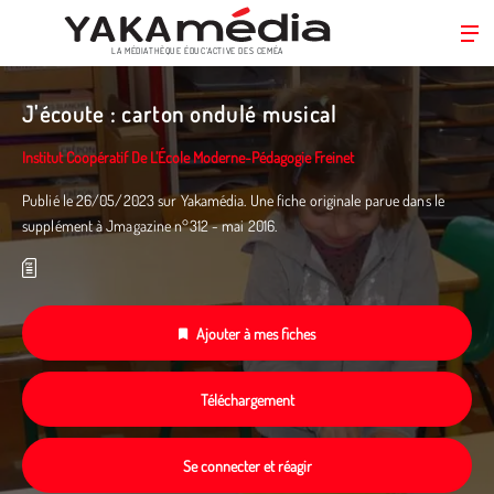
LA MÉDIATHÈQUE ÉDUC’ACTIVE DES CEMÉA
Aller
au
J'écoute : carton ondulé musical
contenu
principal
Institut Coopératif De L’École Moderne-Pédagogie Freinet
Publié le 26/05/2023 sur Yakamédia. Une fiche originale parue dans le
supplément à Jmagazine n°312 - mai 2016.
Ajouter à mes fiches
Téléchargement
Se connecter et réagir