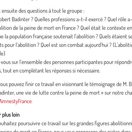
ensuite des questions à tout le groupe :
obert Badinter ? Quelles professions a-t-il exercé ? Quel rôle a-
olition de la peine de mort en France ? Quel était le contexte e
e la population française soutenait l'abolition ? Quels étaient s
 pour l'abolition ? Quel est son combat aujourd'hui ? (L'aboliti
le)
vous sur l'ensemble des personnes participantes pour répondr
, tout en complétant les réponses si nécessaire.
vous pouvez finir ce travail en visionnant le témoignage de M. B
dinter, une vie de lutte contre la peine de mort » sur notre ch
 AmnestyFrance
 plus loin
ouhaitez poursuivre ce travail sur les grandes figures abolitionn
 peine de mort en France, nous vous proposons des pistes dans