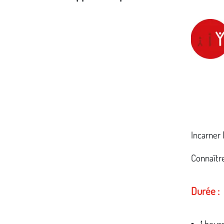
Média secondaire
Incarner 
Connaître
Durée :
1 heur