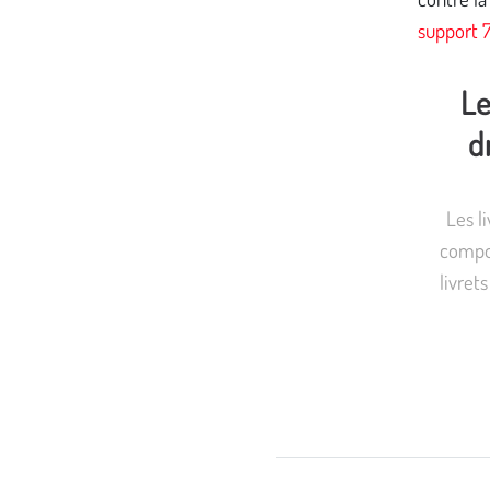
support 7
Le
d
Les l
compos
livret