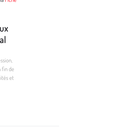
aux
al
ssion,
 fin de
ités et