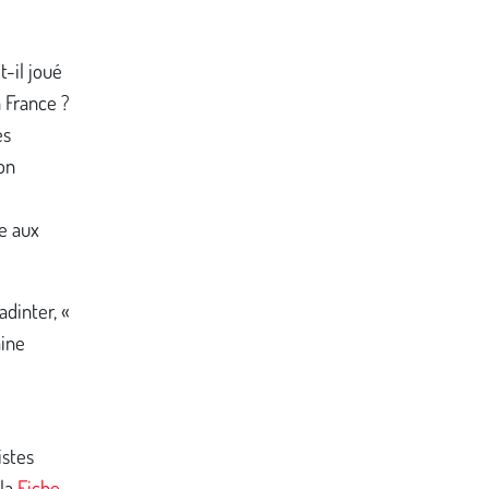
t-il joué
n France ?
es
on
e aux
adinter, «
aine
istes
 la
Fiche