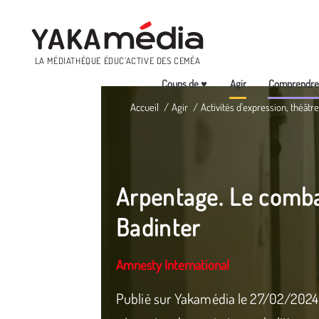
Menu
LA MÉDIATHÈQUE ÉDUC’ACTIVE DES CEMÉA
Coups de ♥
Agir
Comprendr
Aller
Accueil
Agir
Activités d'expression, théâtre
au
contenu
principal
Arpentage. Le comba
Badinter
Amnesty International
Publié sur Yakamédia le 27/02/2024 Un