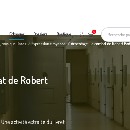
Recherche pa
0
Mon compte
Ajouter au panier
e
Echanger
Dossiers
Boutique
, musique, livres
Expression citoyenne
Arpentage. Le combat de Robert Bad
t de Robert
e activité extraite du livret