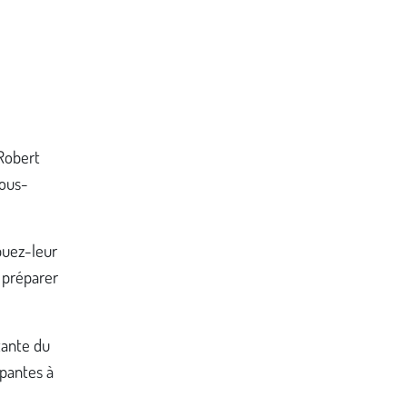
 Robert
sous-
buez-leur
 préparer
tante du
ipantes à