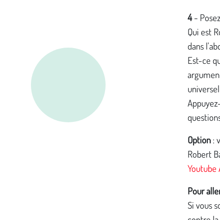
4
-
Posez 
Qui est R
dans l'ab
Est-ce qu
arguments
universel
Appuyez-
questions
Option
: 
Robert Ba
Youtube
Pour aller
Si vous s
contre la