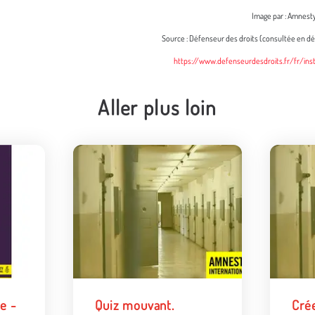
Image par : Amnesty
Source : Défenseur des droits (consultée en 
https://www.defenseurdesdroits.fr/fr/ins
Aller plus loin
e -
Quiz mouvant.
Cré