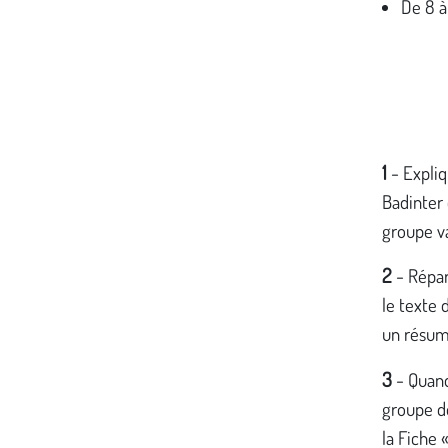
De 8 à
1
-
Expliq
Badinter 
groupe v
2
-
Répar
le texte 
un résum
3
-
Quand
groupe d
la Fiche 