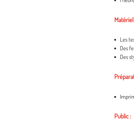
Matériel 
Les te
Des fe
Des st
Préparat
Imprim
Public :