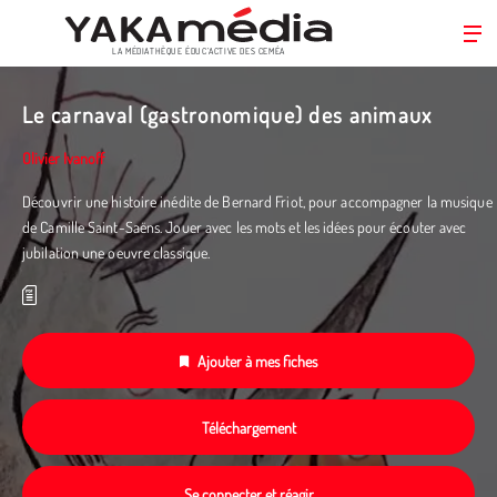
LA MÉDIATHÈQUE ÉDUC’ACTIVE DES CEMÉA
Aller
au
Le carnaval (gastronomique) des animaux
contenu
principal
Olivier Ivanoff
Découvrir une histoire inédite de Bernard Friot, pour accompagner la musique
de Camille Saint-Saëns. Jouer avec les mots et les idées pour écouter avec
jubilation une oeuvre classique.
Ajouter à mes fiches
Téléchargement
Se connecter et réagir