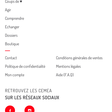
Menu
Coups de ♥
Agir
Comprendre
Echanger
Dossiers
Boutique
Cemea
Contact
Conditions générales de ventes
Politique de confidentialité
Mentions légales
footer
Mon compte
Aide (F.A.Q)
RETROUVEZ LES CEMEA
SUR LES RÉSEAUX SOCIAUX
facebook
instagram