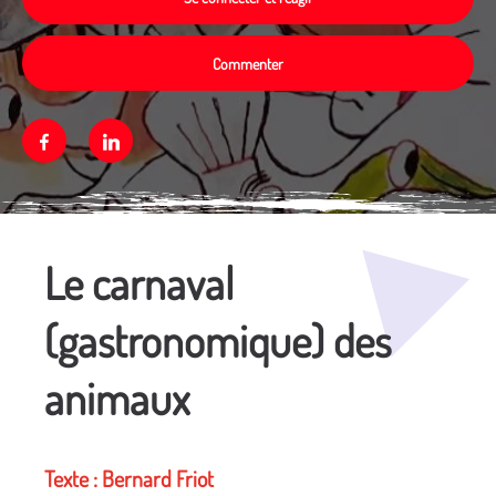
Commenter
Facebook
Linkedin
Média secondaire
Le carnaval
(gastronomique) des
animaux
Texte : Bernard Friot