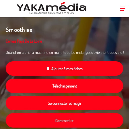
LA MÉDIATHÈQUE ÉDUC’ACTIVE DES CEMÉA
Aller
au
Smoothies
contenu
principal
Ceméa Pays De La Loire
Quand on a pris la machine en main, tous les mélanges deviennent possible !
Ajouter à mes fiches
Téléchargement
Se connecter et réagir
Commenter