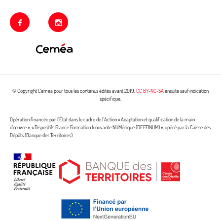
facebook
instagram
© Copyright Cemea pour tous les contenus édités avant 2019.
CC BY-NC-SA
ensuite sauf indication
spécifique.
Opération financée par l’État dans le cadre de l’Action « Adaptation et qualification de la main
d’œuvre », « Dispositifs France Formation Innovante NUMérique (DEFFINUM) », opéré par la Caisse des
Dépôts (Banque des Territoires)