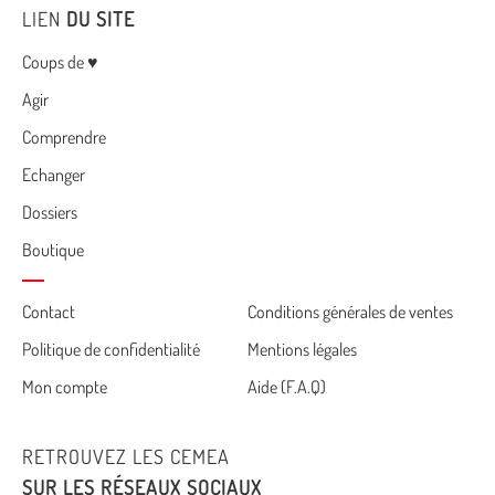
LIEN
DU SITE
Menu
Coups de ♥
Agir
Comprendre
Echanger
Dossiers
Boutique
Cemea
Contact
Conditions générales de ventes
Politique de confidentialité
Mentions légales
footer
Mon compte
Aide (F.A.Q)
RETROUVEZ LES CEMEA
SUR LES RÉSEAUX SOCIAUX