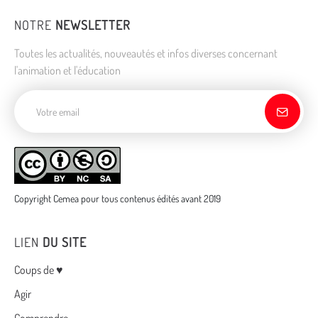
NOTRE
NEWSLETTER
Toutes les actualités, nouveautés et infos diverses concernant
l'animation et l'éducation
Adresse de courriel
Copyright Cemea pour tous contenus édités avant 2019
LIEN
DU SITE
Menu
Coups de ♥
Agir