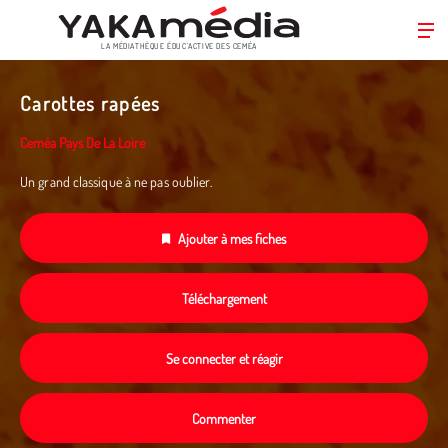
LA MÉDIATHÈQUE ÉDUC’ACTIVE DES CEMÉA
Aller
au
Carottes rapées
contenu
principal
Ceméa Pays De La Loire
Un grand classique à ne pas oublier.
Ajouter à mes fiches
Téléchargement
Se connecter et réagir
Commenter