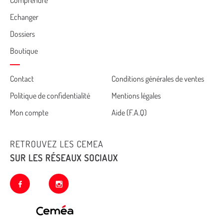
Comprendre
Echanger
Dossiers
Boutique
Cemea
Contact
Conditions générales de ventes
Politique de confidentialité
Mentions légales
footer
Mon compte
Aide (F.A.Q)
RETROUVEZ LES CEMEA
SUR LES RÉSEAUX SOCIAUX
facebook
instagram