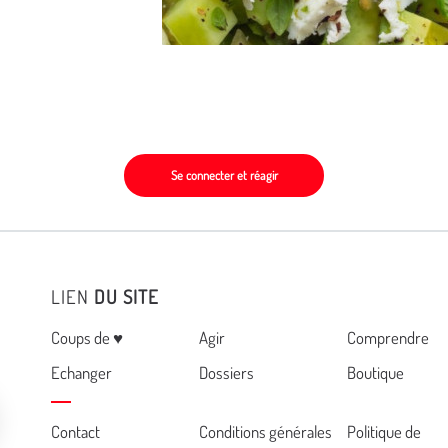
Se connecter et réagir
LIEN
DU SITE
Menu
Coups de ♥
Agir
Comprendre
Echanger
Dossiers
Boutique
Cemea
Contact
Conditions générales
Politique de