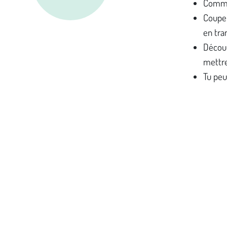
Commen
Coupe 
en tra
Découp
mettre
Tu peu