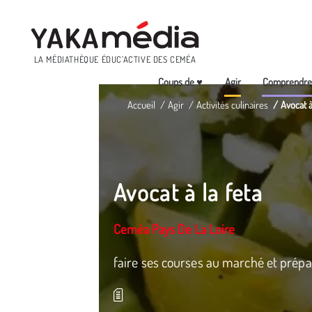
Menu
LA MÉDIATHÈQUE ÉDUC’ACTIVE DES CEMÉA
Coups de ♥
Agir
Comprendr
Aller
Accueil
Agir
Activités culinaires
Avocat à
au
contenu
principal
Avocat à la feta
Ceméa Pays De La Loire
faire ses courses au marché et prépa