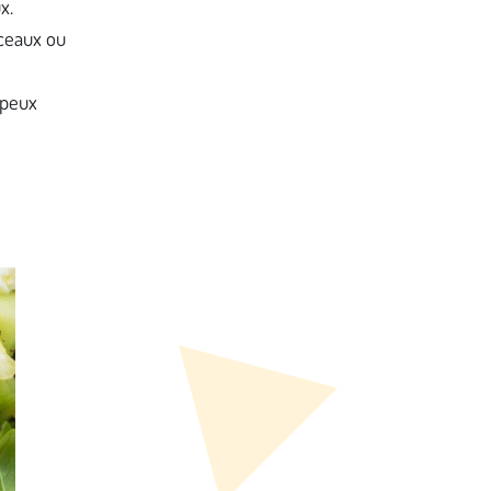
ux.
ceaux ou
 peux