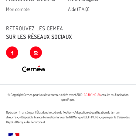
footer
Mon compte
Aide (F.A.Q)
RETROUVEZ LES CEMEA
SUR LES RÉSEAUX SOCIAUX
facebook
instagram
© Copyright Cemea pour tous les contenus édités avant 2019.
CC BY-NC-SA
ensuite sauf indication
spécifique.
Opération financée par l’État dans le cadre de l’Action « Adaptation et qualification de la main
d’œuvre », « Dispositifs France Formation Innovante NUMérique (DEFFINUM) », opéré par la Caisse des
Dépôts (Banque des Territoires)