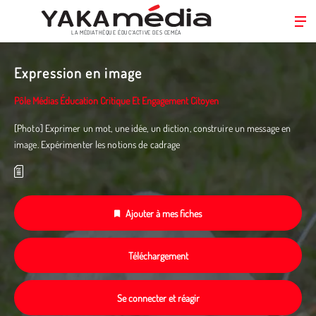
LA MÉDIATHÈQUE ÉDUC’ACTIVE DES CEMÉA
Aller
au
Expression en image
contenu
principal
Pôle Médias Éducation Critique Et Engagement Citoyen
[Photo] Exprimer un mot, une idée, un diction, construire un message en
image. Expérimenter les notions de cadrage
Ajouter à mes fiches
Téléchargement
Se connecter et réagir