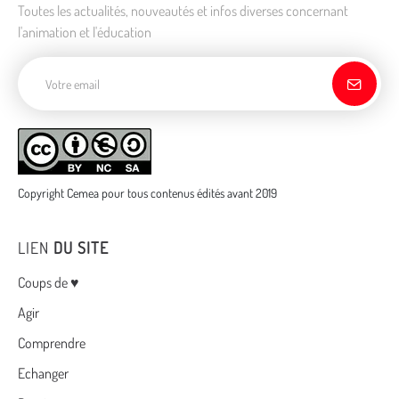
Toutes les actualités, nouveautés et infos diverses concernant
l'animation et l'éducation
Adresse de courriel
Copyright Cemea pour tous contenus édités avant 2019
LIEN
DU SITE
Menu
Coups de ♥
Agir
Comprendre
Echanger