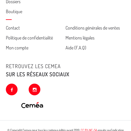
Dossiers
Boutique
Cemea
Contact
Conditions générales de ventes
Politique de confidentialité
Mentions légales
footer
Mon compte
Aide (F.A.Q)
RETROUVEZ LES CEMEA
SUR LES RÉSEAUX SOCIAUX
facebook
instagram
© Copyright Cemea pour tous les contenus édités avant 2019.
CC BY-NC-SA
ensuite sauf indication