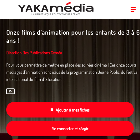
LA MÉDIATHÈQUE ÉDUC’ACTIVE DES CEMÉA
Aller
au
Onze films d'animation pour les enfants de 3 à 6
contenu
ans !
principal
Direction Des Publications Ceméa
Pour vous permettre de mettre en place des soirées cinéma ! Ces onze courts
métrages d'animation sont issus de la programmation Jeune Public du Festival
international du film d'éducation.
Ajouter à mes fiches
Se connecter et réagir