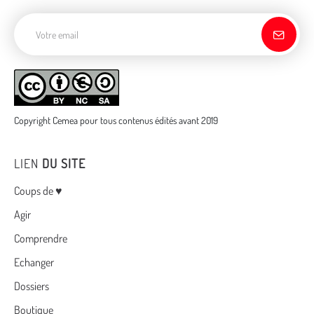
Adresse de courriel
Copyright Cemea pour tous contenus édités avant 2019
LIEN
DU SITE
Menu
Coups de ♥
Agir
Comprendre
Echanger
Dossiers
Boutique