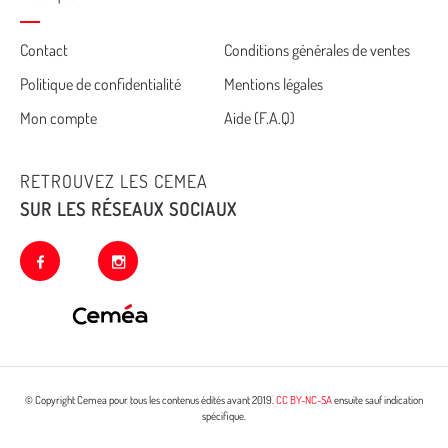
Cemea
Contact
Conditions générales de ventes
Politique de confidentialité
Mentions légales
footer
Mon compte
Aide (F.A.Q)
RETROUVEZ LES CEMEA
SUR LES RÉSEAUX SOCIAUX
facebook
instagram
© Copyright Cemea pour tous les contenus édités avant 2019.
CC BY-NC-SA
ensuite sauf indication
spécifique.