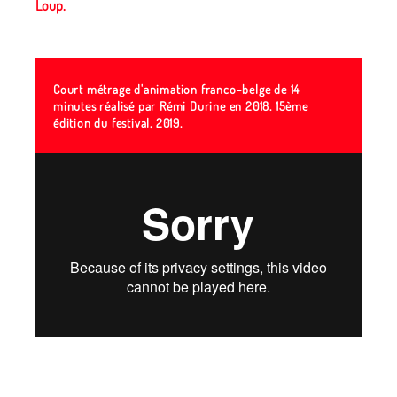
Loup.
Court métrage d'animation franco-belge de 14
minutes réalisé par Rémi Durine en 2018. 15ème
édition du festival, 2019.