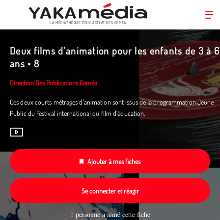
LA MÉDIATHÈQUE ÉDUC’ACTIVE DES CEMÉA
Aller
au
Deux films d'animation pour les enfants de 3 à 6
contenu
ans • 8
principal
Direction Des Publications Ceméa
Ces deux courts métrages d'animation sont issus de la programmation Jeune
Public du Festival international du film d'éducation.
Ajouter à mes fiches
Se connecter et réagir
1 personne a aimé cette fiche