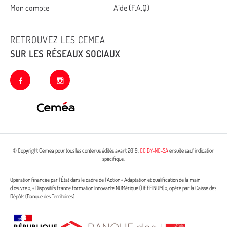
Mon compte
Aide (F.A.Q)
RETROUVEZ LES CEMEA
SUR LES RÉSEAUX SOCIAUX
facebook
instagram
© Copyright Cemea pour tous les contenus édités avant 2019.
CC BY-NC-SA
ensuite sauf indication
spécifique.
Opération financée par l’État dans le cadre de l’Action « Adaptation et qualification de la main
d’œuvre », « Dispositifs France Formation Innovante NUMérique (DEFFINUM) », opéré par la Caisse des
Dépôts (Banque des Territoires)