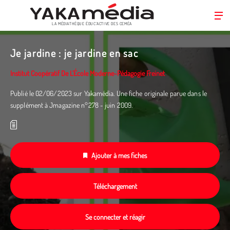
LA MÉDIATHÈQUE ÉDUC’ACTIVE DES CEMÉA
Aller
au
Je jardine : je jardine en sac
contenu
principal
Institut Coopératif De L’École Moderne-Pédagogie Freinet
Publié le 02/06/2023 sur Yakamédia. Une fiche originale parue dans le
supplément à Jmagazine n°278 - juin 2009.
Ajouter à mes fiches
Téléchargement
Se connecter et réagir