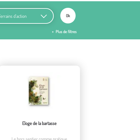
ains d'action
Ok
Plus de filtres
Eloge de la bartasse
Le hors sentier comme pratique