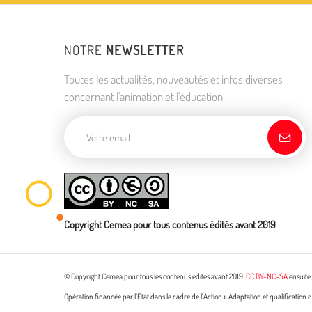
NOTRE
NEWSLETTER
Toutes les actualités, nouveautés et infos diverses
concernant l'animation et l'éducation
Adresse de courriel
Copyright Cemea pour tous contenus édités avant 2019
© Copyright Cemea pour tous les contenus édités avant 2019.
CC BY-NC-SA
ensuite 
Opération financée par l’État dans le cadre de l’Action « Adaptation et qualificatio