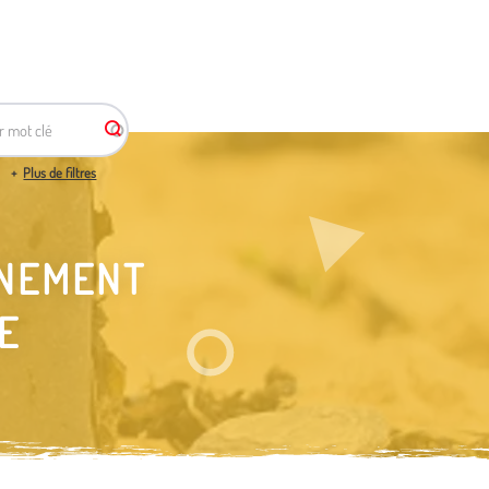
r mot clé
Plus de filtres
NNEMENT
E