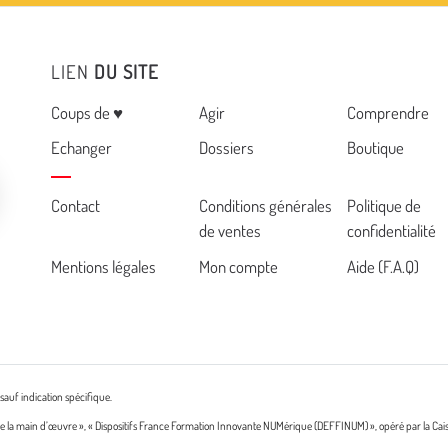
LIEN
DU SITE
Menu
Coups de ♥
Agir
Comprendre
Echanger
Dossiers
Boutique
Cemea
Contact
Conditions générales
Politique de
de ventes
confidentialité
footer
Mentions légales
Mon compte
Aide (F.A.Q)
sauf indication spécifique.
n de la main d’œuvre », « Dispositifs France Formation Innovante NUMérique (DEFFINUM) », opéré par la Cai