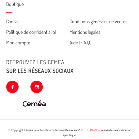
Boutique
Cemea
Contact
Conditions générales de ventes
Politique de confidentialité
Mentions légales
footer
Mon compte
Aide (F.A.Q)
RETROUVEZ LES CEMEA
SUR LES RÉSEAUX SOCIAUX
facebook
instagram
© Copyright Cemea pour tous les contenus édités avant 2019.
CC BY-NC-SA
ensuite sauf indication
spécifique.