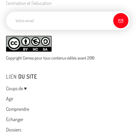
l'animation et l'éducation
Adresse de courriel
Copyright Cemea pour tous contenus édités avant 2019
LIEN
DU SITE
Menu
Coups de ♥
Agir
Comprendre
Echanger
Dossiers