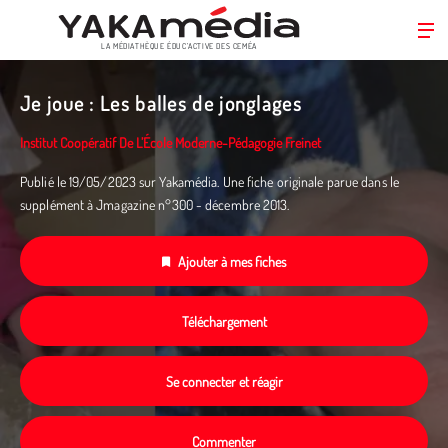
LA MÉDIATHÈQUE ÉDUC’ACTIVE DES CEMÉA
Aller
au
Je joue : Les balles de jonglages
contenu
principal
Institut Coopératif De L’École Moderne-Pédagogie Freinet
Publié le 19/05/2023 sur Yakamédia. Une fiche originale parue dans le
supplément à Jmagazine n°300 - décembre 2013.
Ajouter à mes fiches
Téléchargement
Se connecter et réagir
Commenter