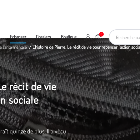
Recherche pa
0
Mon compte
Ajouter au panier
e
Echanger
Dossiers
Boutique
 la santé mentale
L'histoire de Pierre. Le récit de vie pour repenser l'action socia
Le récit de vie
on sociale
aît quinze de plus. Il a vécu