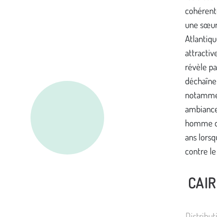
cohérente
une sœur
Atlantiqu
attractiv
révèle pa
déchaîne 
notammen
ambiance
homme qui
ans lorsq
contre le
CAIR
Distribu