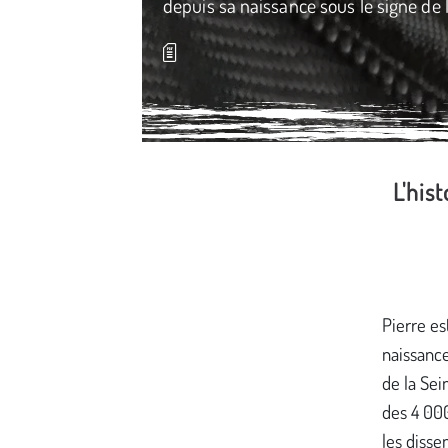
depuis sa naissance sous le signe de
L'his
Média secondaire
Pierre es
naissanc
de la Sei
des 4 000
les disse