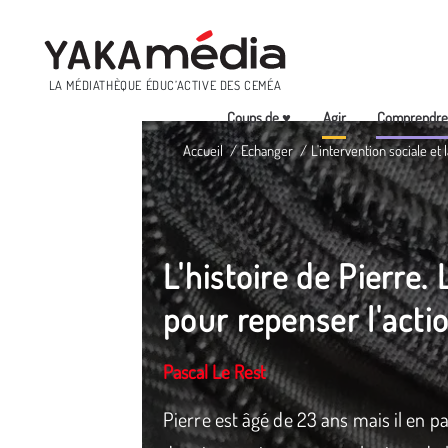
Menu
LA MÉDIATHÈQUE ÉDUC’ACTIVE DES CEMÉA
Coups de ♥
Agir
Comprendr
Aller
Accueil
Echanger
L'intervention sociale et
au
contenu
principal
L'histoire de Pierre. 
pour repenser l'acti
Pascal Le Rest
Pierre est âgé de 23 ans mais il en par