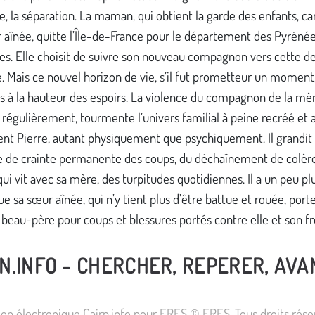
, la séparation. La maman, qui obtient la garde des enfants, car
 aînée, quitte l’Île-de-France pour le département des Pyréné
es. Elle choisit de suivre son nouveau compagnon vers cette de
e. Mais ce nouvel horizon de vie, s’il fut prometteur un moment
s à la hauteur des espoirs. La violence du compagnon de la mè
régulièrement, tourmente l’univers familial à peine recréé et a
t Pierre, autant physiquement que psychiquement. Il grandit
 de crainte permanente des coups, du déchaînement de colère
 vit avec sa mère, des turpitudes quotidiennes. Il a un peu pl
ue sa sœur aînée, qui n’y tient plus d’être battue et rouée, port
 beau-père pour coups et blessures portés contre elle et son fr
N.INFO - CHERCHER, REPERER, AV
tion électronique Cairn.info pour ERES © ERES. Tous droits rése