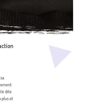
action
 sa
rtement
ité dite
a plus et