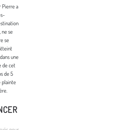
 Pierre a
es-
stination
, ne se
re se
tteint
 dans une
 de cet
us de 5
e plainte
ère.
ANCER
rvés pour