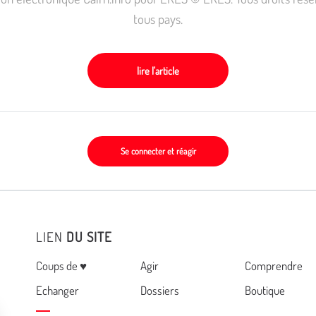
tous pays.
lire l'article
Se connecter et réagir
LIEN
DU SITE
Menu
Coups de ♥
Agir
Comprendre
Echanger
Dossiers
Boutique