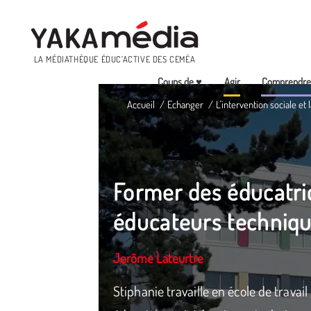
Menu
LA MÉDIATHÈQUE ÉDUC’ACTIVE DES CEMÉA
Coups de ♥
Agir
Comprendr
Aller
Accueil
Echanger
L'intervention sociale et
au
contenu
principal
Former des éducatri
éducateurs techniq
Jerôme Lateurtre
Stiphanie travaille en école de travail