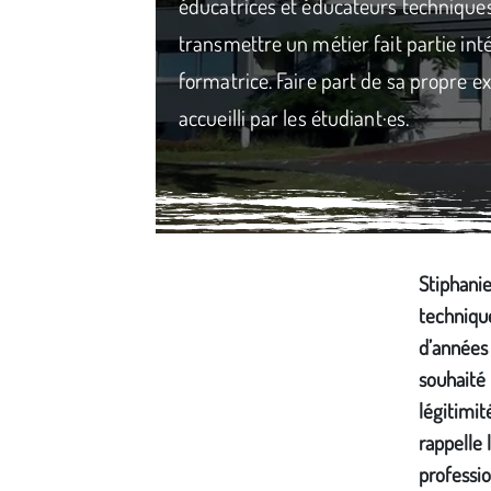
éducatrices et éducateurs techniques 
transmettre un métier fait partie int
formatrice. Faire part de sa propre e
accueilli par les étudiant·es.
Média secondaire
Stiphanie
technique
d’années 
souhaité
légitimit
rappelle 
professio