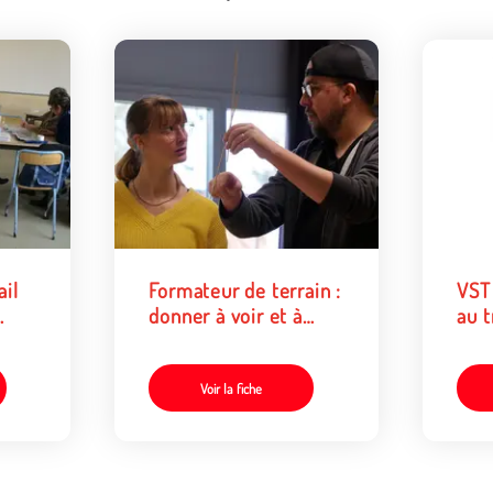
ail
Formateur de terrain :
VST
donner à voir et à
au t
entendre de sa propre
expérience
Voir la fiche