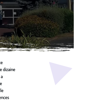
ce
ne dizaine
 a
de
le
tences