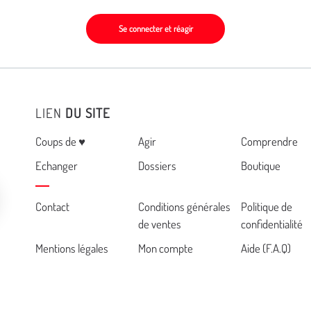
Se connecter et réagir
LIEN
DU SITE
Menu
Coups de ♥
Agir
Comprendre
Echanger
Dossiers
Boutique
Cemea
Contact
Conditions générales
Politique de
de ventes
confidentialité
footer
Mentions légales
Mon compte
Aide (F.A.Q)