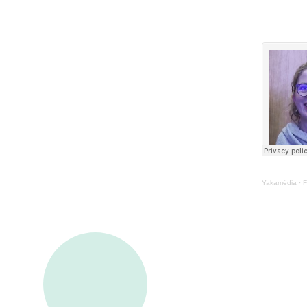
Yakamédia
·
F