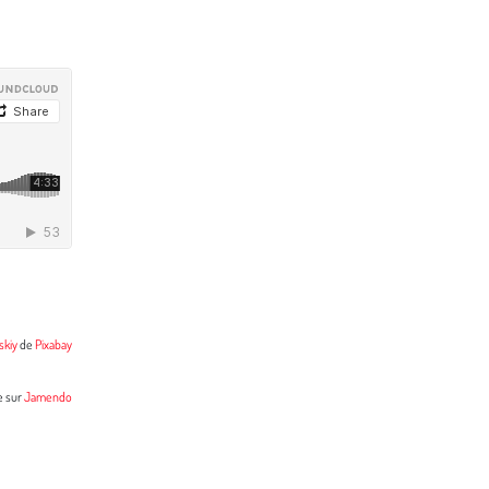
skiy
de
Pixabay
e sur
Jamendo