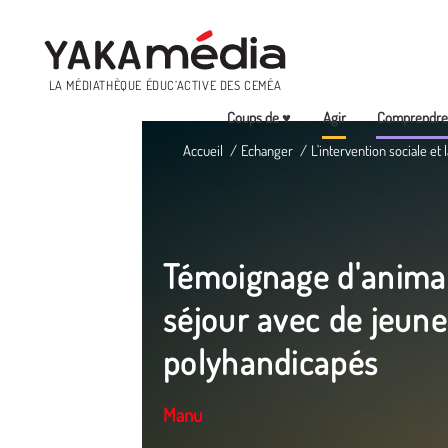
Menu
LA MÉDIATHÈQUE ÉDUC’ACTIVE DES CEMÉA
Coups de ♥
Agir
Comprendr
Aller
Accueil
Echanger
L'intervention sociale et
au
contenu
principal
Témoignage d'anima
séjour avec de jeune
polyhandicapés
Manu