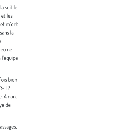
a soit le
 et les
 et m'ont
sans la
e
ieu ne
à l'équipe
fois bien
-il ?
e. A non,
aye de
assages,