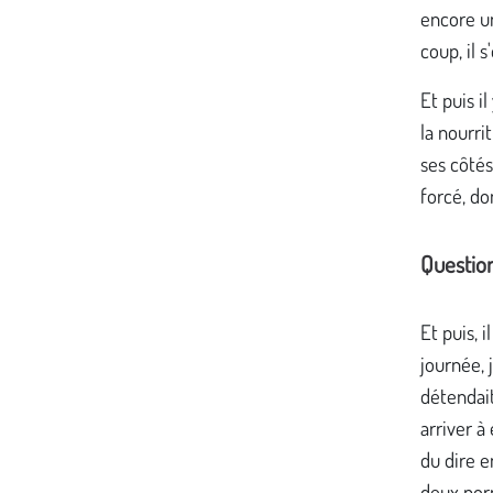
encore un
coup, il 
Et puis il
la nourri
ses côtés
forcé, do
Questio
Et puis, i
journée, 
détendait
arriver à
du dire e
deux norm