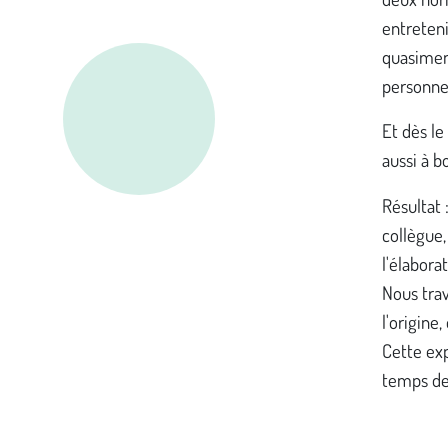
entreteni
quasimen
personne 
Et dès le
aussi à b
Résultat 
collègue,
l'élabora
Nous trav
l'origine
Cette exp
temps de 