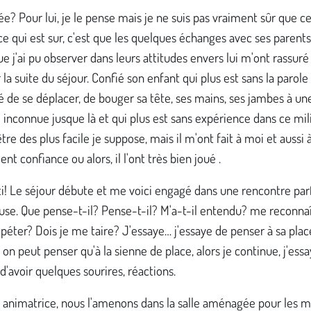
e? Pour lui, je le pense mais je ne suis pas vraiment sûr que cel
ce qui est sur, c'est que les quelques échanges avec ses parents
e j'ai pu observer dans leurs attitudes envers lui m'ont rassuré
 la suite du séjour. Confié son enfant qui plus est sans la parole 
té de se déplacer, de bouger sa tête, ses mains, ses jambes à un
inconnue jusque là et qui plus est sans expérience dans ce mil
être des plus facile je suppose, mais il m'ont fait à moi et aussi 
nt confiance ou alors, il l'ont très bien joué .
ti! Le séjour débute et me voici engagé dans une rencontre par
se. Que pense-t-il? Pense-t-il? M'a-t-il entendu? me reconnaît
épéter? Dois je me taire? J'essaye… j'essaye de penser à sa plac
i, on peut penser qu'à la sienne de place, alors je continue, j'ess
, d'avoir quelques sourires, réactions.
 animatrice, nous l'amenons dans la salle aménagée pour les m