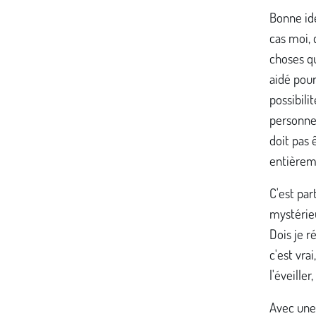
Bonne idé
cas moi, 
choses qu
aidé pour
possibili
personne 
doit pas 
entièreme
C'est par
mystérieu
Dois je r
c'est vra
l'éveiller
Avec une