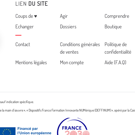
LIEN
DU SITE
Menu
Coups de ♥
Agir
Comprendre
Echanger
Dossiers
Boutique
Cemea
Contact
Conditions générales
Politique de
de ventes
confidentialité
footer
Mentions légales
Mon compte
Aide (F.A.Q)
sauf indication spécifique.
n de la main d’œuvre », « Dispositifs France Formation Innovante NUMérique (DEFFINUM) », opéré par la Cai