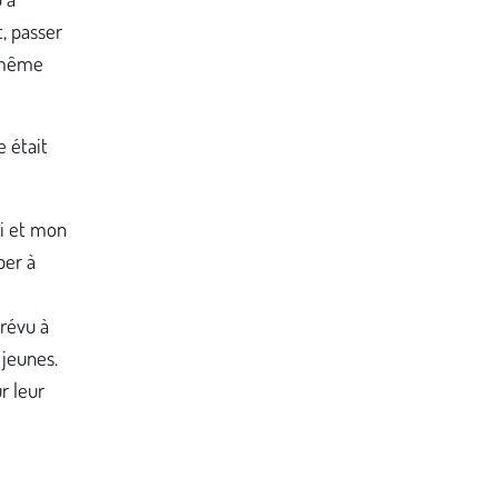
, passer
a même
e était
oi et mon
per à
prévu à
 jeunes.
r leur