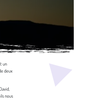
t un
de deux
David,
ils nous