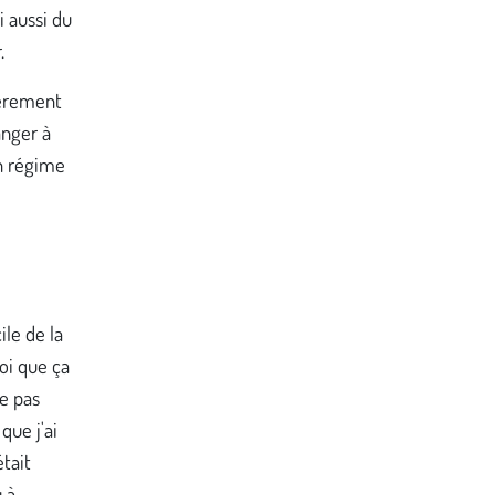
i aussi du
.
lièrement
anger à
un régime
ile de la
oi que ça
ne pas
que j'ai
était
 à