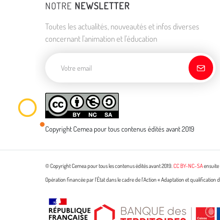
NOTRE
NEWSLETTER
Toutes les actualités, nouveautés et infos diverses
concernant l'animation et l'éducation
Adresse de courriel
Copyright Cemea pour tous contenus édités avant 2019
© Copyright Cemea pour tous les contenus édités avant 2019.
CC BY-NC-SA
ensuite 
Opération financée par l’État dans le cadre de l’Action « Adaptation et qualificatio