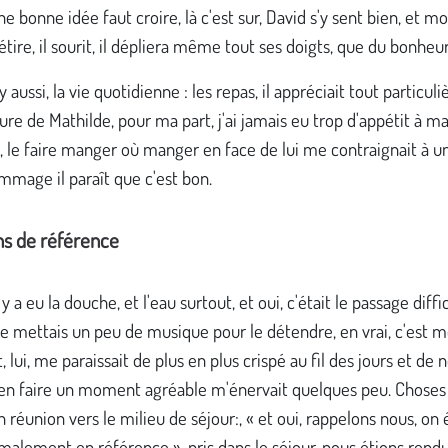
e bonne idée faut croire, là c'est sur, David s'y sent bien, et mo
s'étire, il sourit, il dépliera même tout ses doigts, que du bonheur
 y aussi, la vie quotidienne : les repas, il appréciait tout particu
ture de Mathilde, pour ma part, j'ai jamais eu trop d'appétit à m
, le faire manger où manger en face de lui me contraignait à 
mmage il paraît que c'est bon.
ns de référence
l y a eu la douche, et l'eau surtout, et oui, c'était le passage diffic
je mettais un peu de musique pour le détendre, en vrai, c'est m
, lui, me paraissait de plus en plus crispé au fil des jours et de 
 en faire un moment agréable m'énervait quelques peu. Choses 
n réunion vers le milieu de séjour:, « et oui, rappelons nous, on 
alement en référence », pris dans le séjour, nous étions rendu