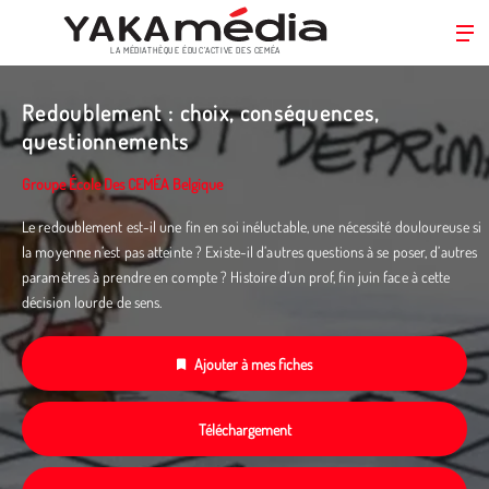
LA MÉDIATHÈQUE ÉDUC’ACTIVE DES CEMÉA
Aller
au
Redoublement : choix, conséquences,
contenu
questionnements
principal
Groupe École Des CEMÉA Belgique
Le redoublement est-il une fin en soi inéluctable, une nécessité douloureuse si
la moyenne n’est pas atteinte ? Existe-il d’autres questions à se poser, d’autres
paramètres à prendre en compte ? Histoire d’un prof, fin juin face à cette
décision lourde de sens.
Ajouter à mes fiches
Téléchargement