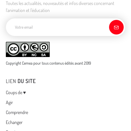
Toutes les actualités, nouveautés et infos diverses concernant
l'animation et l'éducation
Adresse de courriel
Copyright Cemea pour tous contenus édités avant 2019
LIEN
DU SITE
Menu
Coups de ♥
Agir
Comprendre
Echanger