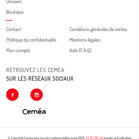
Dossiers
Boutique
Cemea
Contact
Conditions générales de ventes
Politique de confidentialité
Mentions légales
footer
Mon compte
Aide (F.A.Q)
RETROUVEZ LES CEMEA
SUR LES RÉSEAUX SOCIAUX
facebook
instagram
© Copyright Cemea pour tous les contenus édités avant 2019.
CC BY-NC-SA
ensuite sauf indication