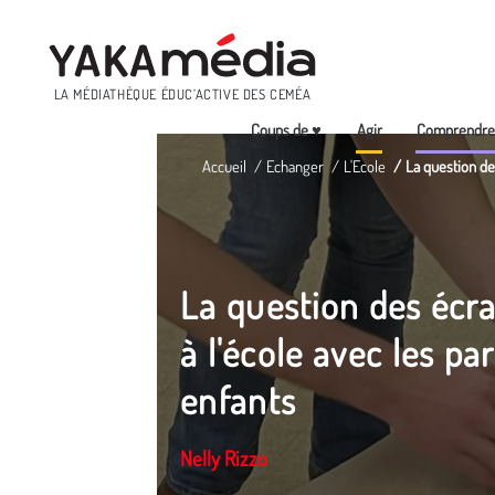
Menu
LA MÉDIATHÈQUE ÉDUC’ACTIVE DES CEMÉA
Coups de ♥
Agir
Comprendr
Aller
Accueil
Echanger
L'Ecole
La question des
au
contenu
principal
La question des écra
à l'école avec les par
enfants
Nelly Rizzo