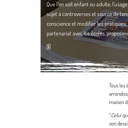
Que l’on soit enfant ou adulte, l’usag
sujet à controverses et source de te
conscience et modifier les pratiques,
partenariat avec les écoles, proposen
Média secondaire
Tous les 
arrondiss
maison da
“
Celui qu
son dessin