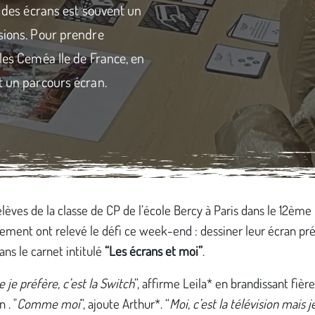
e des écrans est souvent un
nsions. Pour prendre
 les Ceméa Ile de France, en
t un parcours écran.
élèves de la classe de CP de l’école Bercy à Paris dans le 12ème
ement ont relevé le défi ce week-end : dessiner leur écran pré
ns le carnet intitulé
“Les écrans et moi”
.
e je préfère, c’est la Switch
”, affirme Leila* en brandissant fiè
 . "
Comme moi
”, ajoute Arthur*. “
Moi, c’est la télévision mais j