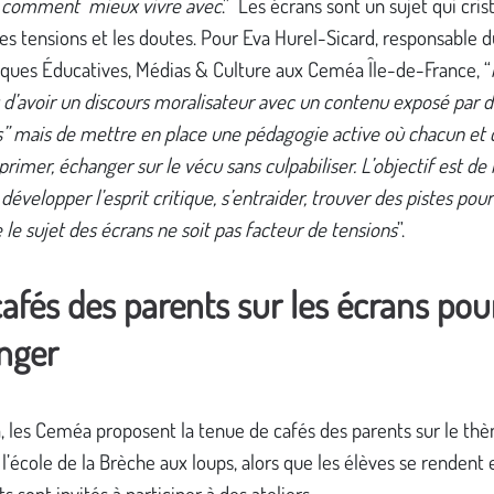
, comment mieux vivre avec
.” Les écrans sont un sujet qui crist
es tensions et les doutes. Pour Eva Hurel-Sicard, responsable d
iques Éducatives, Médias & Culture aux Ceméa Île-de-France, “
s d’avoir un discours moralisateur avec un contenu exposé par 
s” mais de mettre en place une pédagogie active où chacun et
primer, échanger sur le vécu sans culpabiliser. L’objectif est de 
, développer l’esprit critique, s’entraider, trouver des pistes pour
 le sujet des écrans ne soit pas facteur de tensions
”.
afés des parents sur les écrans pou
nger
, les Ceméa proposent la tenue de cafés des parents sur le th
 l’école de la Brèche aux loups, alors que les élèves se rendent 
ts sont invités à participer à des ateliers.