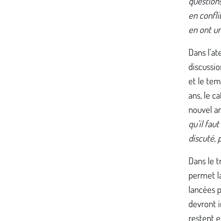
questions
en confli
en ont un
Dans l’at
discussio
et le tem
ans, le c
nouvel an
qu'il fau
discuté,
Dans le t
permet la
lancées 
devront i
restent e