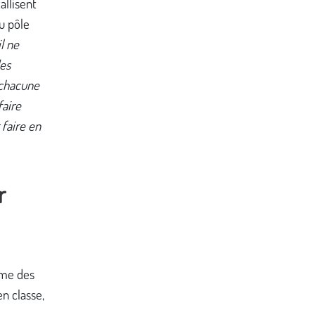
allisent
u pôle
il ne
des
 chacune
faire
 faire en
r
ème des
en classe,