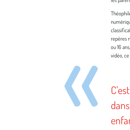
Théophile
numériqu
classific
repères m
ou 16 ans
vidéo, ce 
C’est
dans 
enfa