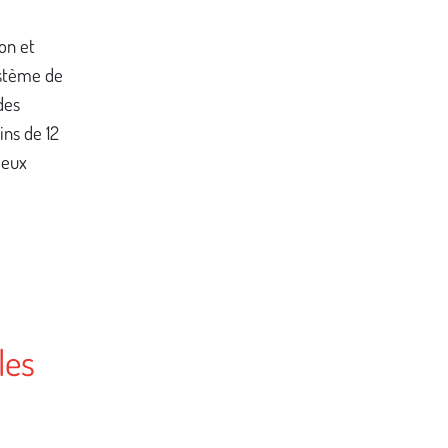
on et
ystème de
des
ins de 12
jeux
les