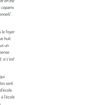
le on est
s copains
onnels
”.
 le foyer
ue huit
ous un
 pense
 si c'est
qui
stes sont
d’école
à l'école
à