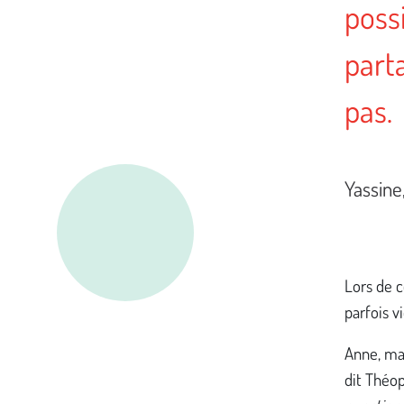
possi
part
pas.
Yassine
Lors de c
parfois v
Anne, ma
dit Théop