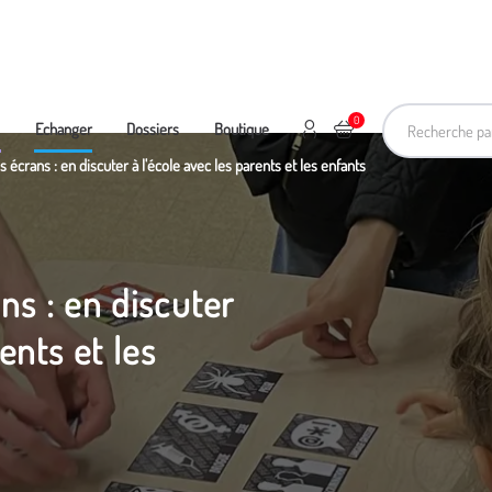
Recherche pa
0
Mon compte
Ajouter au panier
e
Echanger
Dossiers
Boutique
 écrans : en discuter à l'école avec les parents et les enfants
ns : en discuter
ents et les