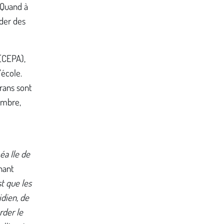
. Quand à
rder des
(CEPA),
’école.
rans sont
ambre,
éa Ile de
enant
st que les
idien, de
rder le