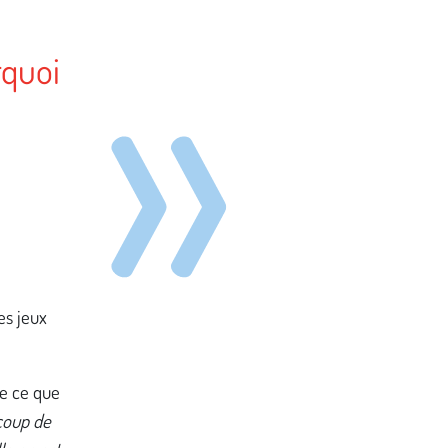
rquoi
es jeux
e ce que
coup de