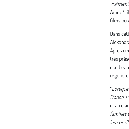
vraiment 
Amed*, il
films ou 
Dans cet
Alexandra
Après une
très prés
que beauc
régulièr
“
Lorsque 
France, j
quatre an
familles 
les sensi