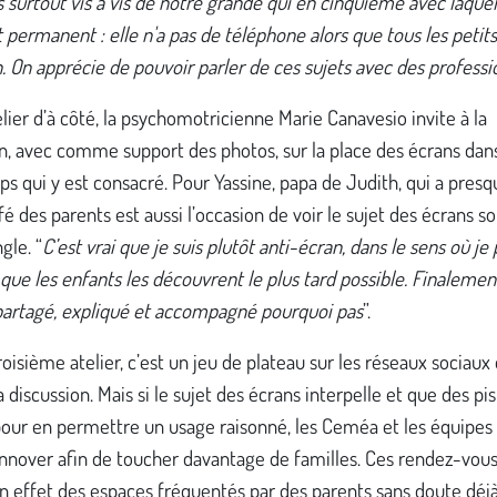
 surtout vis à vis de notre grande qui en cinquième avec laquel
t permanent : elle n'a pas de téléphone alors que tous les petit
. On apprécie de pouvoir parler de ces sujets avec des professi
elier d’à côté, la psychomotricienne Marie Canavesio invite à la
n, avec comme support des photos, sur la place des écrans dans
ps qui y est consacré. Pour Yassine, papa de Judith, qui a presq
afé des parents est aussi l’occasion de voir le sujet des écrans s
gle. “
C’est vrai que je suis plutôt anti-écran, dans le sens où je
t que les enfants les découvrent le plus tard possible. Finalement,
 partagé, expliqué et accompagné pourquoi pas
”.
roisième atelier, c’est un jeu de plateau sur les réseaux sociaux 
 discussion. Mais si le sujet des écrans interpelle et que des pi
pour en permettre un usage raisonné, les Ceméa et les équipes 
nnover afin de toucher davantage de familles. Ces rendez-vous 
n effet des espaces fréquentés par des parents sans doute déj