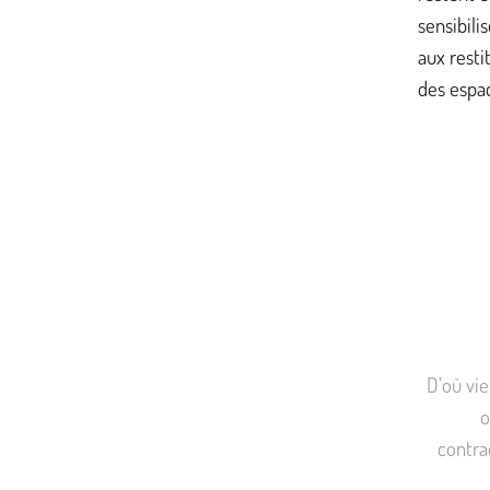
sensibili
aux resti
des espac
D’où vie
o
contra