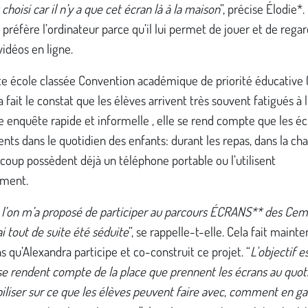
choisi car il n’y a que cet écran là à la maison
”, précise Élodie*
 préfère l’ordinateur parce qu’il lui permet de jouer et de rega
vidéos en ligne.
te école classée Convention académique de priorité éducative 
 fait le constat que les élèves arrivent très souvent fatigués à l
 enquête rapide et informelle , elle se rend compte que les éc
ents dans le quotidien des enfants: durant les repas, dans la ch
oup possèdent déjà un téléphone portable ou l’utilisent
ement.
l’on m’a proposé de participer au parcours ÉCRANS** des Cem
’ai tout de suite été séduite
”, se rappelle-t-elle. Cela fait maint
s qu’Alexandra participe et co-construit ce projet. “
L'objectif e
se rendent compte de la place que prennent les écrans au quot
biliser sur ce que les élèves peuvent faire avec, comment en ga