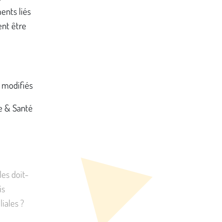
ents liés
ent être
 modifiés
e & Santé
les doit-
is
iales ?