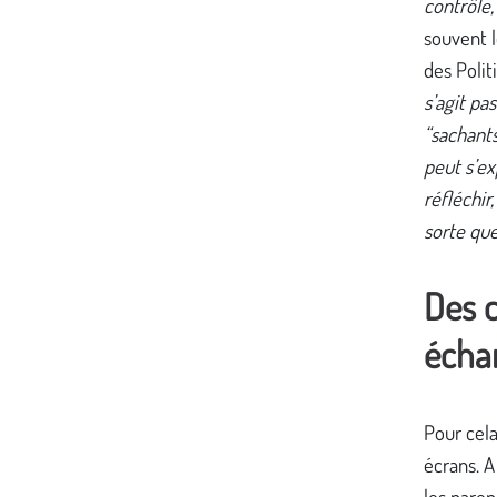
contrôle
souvent l
des Polit
s’agit pa
“sachant
peut s’ex
réfléchir
sorte que
Des c
écha
Pour cela
écrans. A
les paren