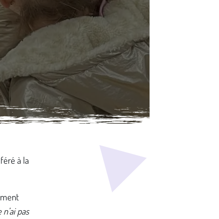
féré à la
rement
e n’ai pas