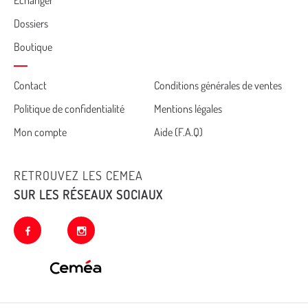
Echanger
Dossiers
Boutique
Cemea
Contact
Conditions générales de ventes
Politique de confidentialité
Mentions légales
footer
Mon compte
Aide (F.A.Q)
RETROUVEZ LES CEMEA
SUR LES RÉSEAUX SOCIAUX
facebook
instagram