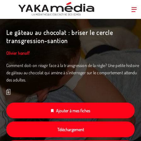
LA MÉDIATHÈQUE ÉDUC’ACTIVE DES CEMÉA
Aller
au
Le gâteau au chocolat : briser le cercle
contenu
transgression-santion
principal
Olivier Ivanoff
Comment doit-on réagir face à la transgression de la règle? Une petite histoire
de gâteau au chocolat qui amène à s'interroger sur le comportement attendu
des adultes.
Ajouter à mes fiches
Téléchargement