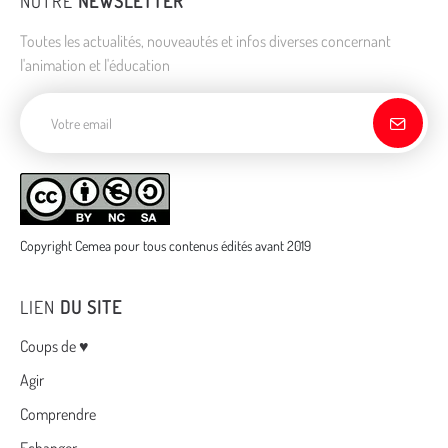
NOTRE
NEWSLETTER
Toutes les actualités, nouveautés et infos diverses concernant
l'animation et l'éducation
Adresse de courriel
Copyright Cemea pour tous contenus édités avant 2019
LIEN
DU SITE
Menu
Coups de ♥
Agir
Comprendre