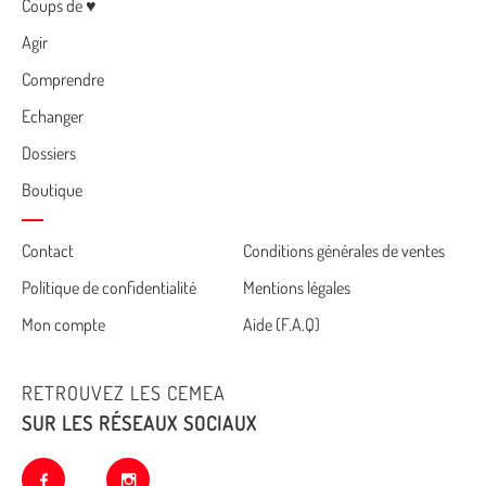
Menu
Coups de ♥
Agir
Comprendre
Echanger
Dossiers
Boutique
Cemea
Contact
Conditions générales de ventes
Politique de confidentialité
Mentions légales
footer
Mon compte
Aide (F.A.Q)
RETROUVEZ LES CEMEA
SUR LES RÉSEAUX SOCIAUX
facebook
instagram