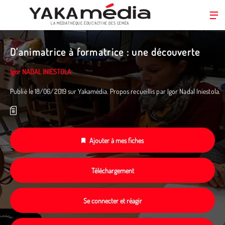
LA MÉDIATHÈQUE ÉDUC’ACTIVE DES CEMÉA
Aller
au
D'animatrice à formatrice : une découverte
contenu
principal
Igor NADAL INIESTOLA
Publié le 18/06/2019 sur Yakamédia. Propos recueillis par Igor Nadal Iniestola.
Ajouter à mes fiches
Téléchargement
Se connecter et réagir