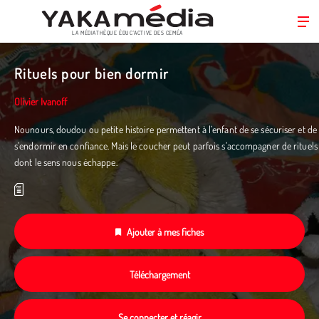
LA MÉDIATHÈQUE ÉDUC’ACTIVE DES CEMÉA
Aller
au
Rituels pour bien dormir
contenu
principal
Olivier Ivanoff
Nounours, doudou ou petite histoire permettent à l’enfant de se sécuriser et de
s’endormir en confiance. Mais le coucher peut parfois s’accompagner de rituels
dont le sens nous échappe.
Ajouter à mes fiches
Téléchargement
Se connecter et réagir