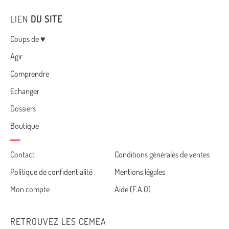
LIEN
DU SITE
Menu
Coups de ♥
Agir
Comprendre
Echanger
Dossiers
Boutique
Cemea
Contact
Conditions générales de ventes
Politique de confidentialité
Mentions légales
footer
Mon compte
Aide (F.A.Q)
RETROUVEZ LES CEMEA