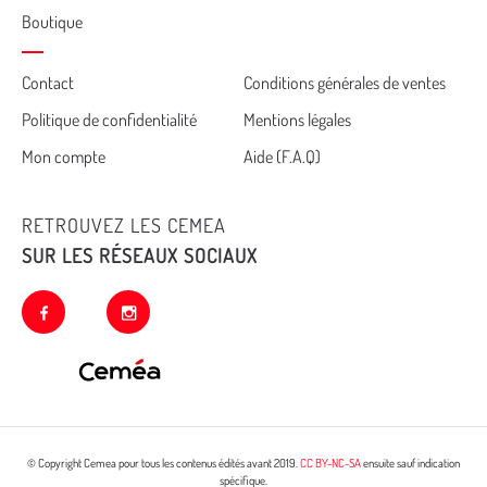
Boutique
Cemea
Contact
Conditions générales de ventes
Politique de confidentialité
Mentions légales
footer
Mon compte
Aide (F.A.Q)
RETROUVEZ LES CEMEA
SUR LES RÉSEAUX SOCIAUX
facebook
instagram
© Copyright Cemea pour tous les contenus édités avant 2019.
CC BY-NC-SA
ensuite sauf indication
spécifique.