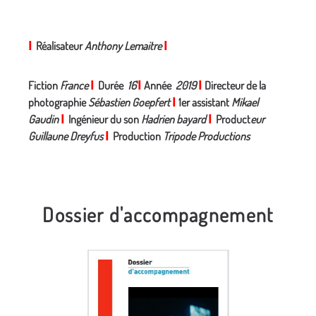
I
Réalisateur
Anthony Lemaitre
I
Fiction
France
I
Durée
16
'
I
Année
2019
I
Directeur de la
photographie
Sébastien Goepfert
I
1er assistant
Mikael
Gaudin
I
Ingénieur du son
Hadrien bayard
I
Product
eur
Guillaune Dreyfus
I
Production
Tripode Productions
Dossier d'accompagnement