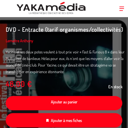
LA MÉDIATHÈQUE ÉDUC’ACTIVE DES CEMÉA
Aller
au
DVD - Entracte (tarif organismes/collectivités)
contenu
principal
Lemaitre Anthony
Yacine et ses deux potes veulent à tout prix voir « Fast & Furious 8 » dans leur
Multiplexe de banlieue. Hélas pour eux, ils n’ont que les moyens d’aller voir la
séance de ciné-club. Pour Yacine, ce qui devait être un stratagème va se
transformer en expérience étonnante.
48,00 €
En stock
Ajouter au panier
Ajouter à mes fiches