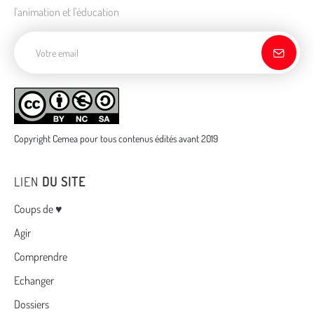
l'animation et l'éducation
Adresse de courriel
Copyright Cemea pour tous contenus édités avant 2019
LIEN
DU SITE
Menu
Coups de ♥
Agir
Comprendre
Echanger
Dossiers