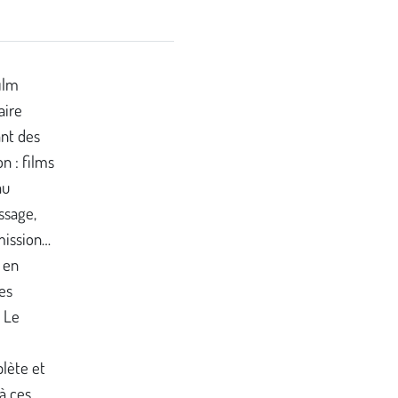
film
aire
ant des
n : films
au
ssage,
mission…
 en
es
« Le
lète et
à ces