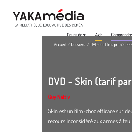
Menu
LA MÉDIATHÈQUE ÉDUC’ACTIVE DES CEMÉA
Coups de ♥
Agir
Comprendr
Aller
Accueil
Dossiers
DVD des films primés FF
au
contenu
principal
DVD - Skin (tarif par
Guy Nattiv
Skin est un film-choc efficace sur de
recours inconsidéré aux armes à feu e