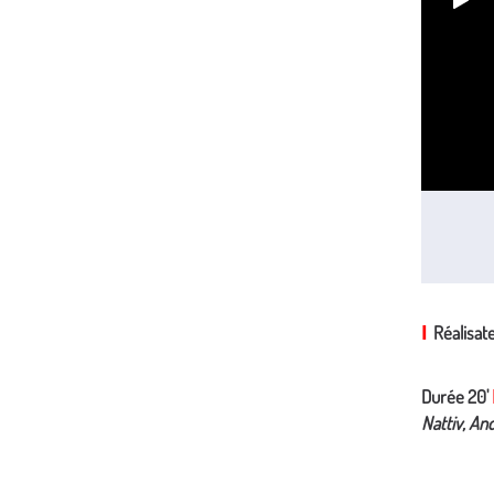
Réalisa
I
Durée 20'
Nattiv, An