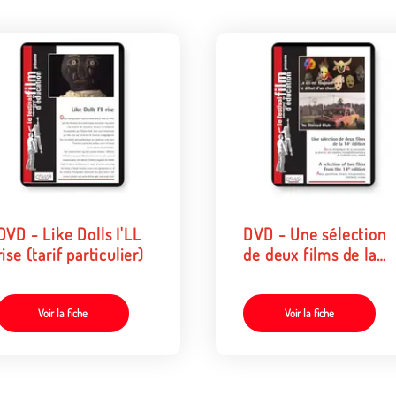
DVD - Like Dolls I'LL
DVD - Une sélection
rise (tarif particulier)
de deux films de la
14e édition (tarif
particulier)
Voir la fiche
Voir la fiche