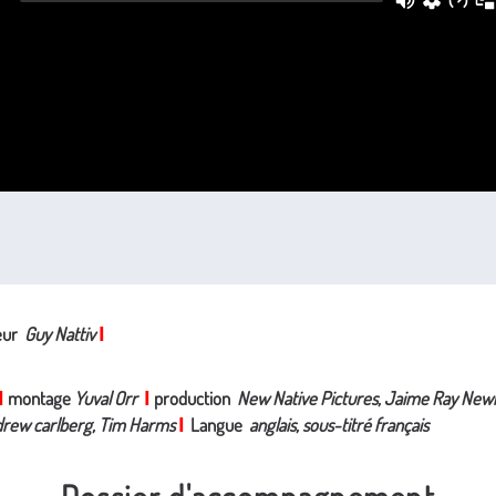
teur
Guy Nattiv
I
montage
Yuval Orr
production
New Native Pictures, Jaime Ray New
I
I
drew carlberg, Tim Harms
Langue
anglais, sous-titré français
I