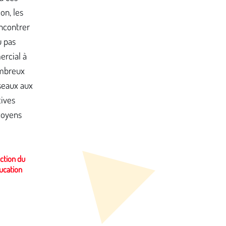
on, les
ncontrer
u pas
ercial à
ombreux
seaux aux
tives
toyens
ection du
ducation