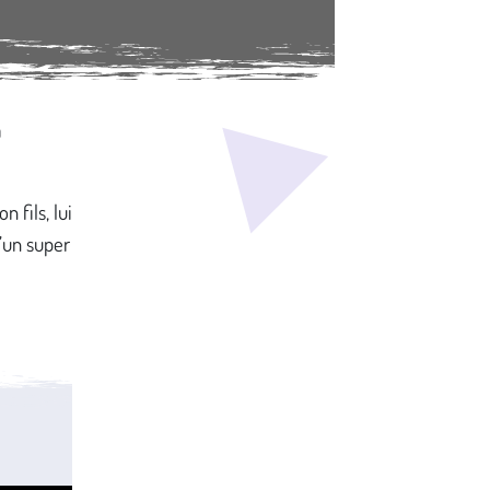
m
n fils, lui
’un super