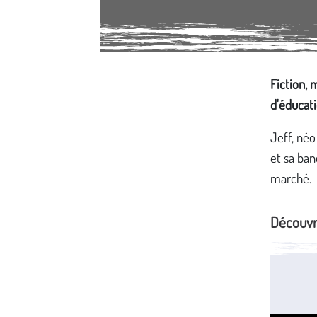
Média secondaire
Fiction, 
d'éducat
Jeff, néo 
et sa ban
marché.
Découvr