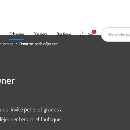
Recherche pa
0
Mon compte
Ajouter au panier
e
Echanger
Dossiers
Boutique
 jeunesse
L'énorme petit-déjeuner
uner
qui invite petits et grands à
éjeuner tendre et loufoque.