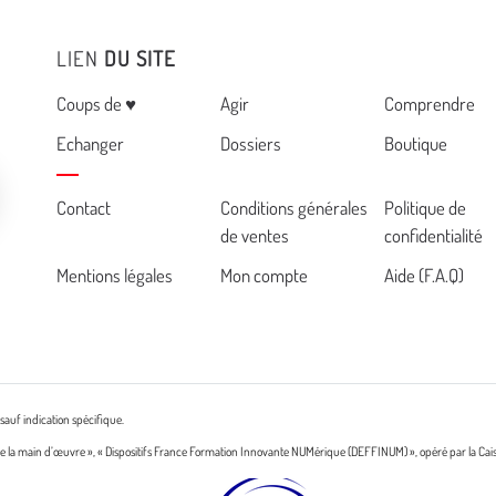
LIEN
DU SITE
Menu
Coups de ♥
Agir
Comprendre
Echanger
Dossiers
Boutique
Cemea
Contact
Conditions générales
Politique de
de ventes
confidentialité
footer
Mentions légales
Mon compte
Aide (F.A.Q)
sauf indication spécifique.
n de la main d’œuvre », « Dispositifs France Formation Innovante NUMérique (DEFFINUM) », opéré par la Cai