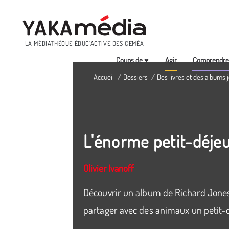
Menu
LA MÉDIATHÈQUE ÉDUC’ACTIVE DES CEMÉA
Coups de ♥
Agir
Comprendr
Aller
Accueil
Dossiers
Des livres et des albums
au
contenu
principal
L'énorme petit-déje
Olivier Ivanoff
Découvrir un album de Richard Jones 
partager avec des animaux un petit-d