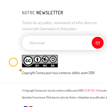
NOTRE
NEWSLETTER
Toutes les actualités, nouveautés et infos diverses
concernant l'animation et l'éducation
Adresse de courriel
Copyright Cemea pour tous contenus édités avant 2019
© Copyright Cemea pour tous les contenus édités avant 2019.
CC BY-NC-SA
ensuite 
Opération financée par l’État dans le cadre de l’Action « Adaptation et qualificatio