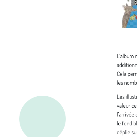
L’album r
additionn
Cela perm
les nombr
Les illus
valeur ce
l’arrivée
le fond b
déplie su