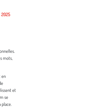
s
2025
onnelles.
es mots,
t en
de
lissent et
um se
a place.