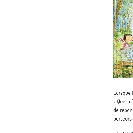
Lorsque P
« Quel a 
de répond
porteurs
Un coq qu