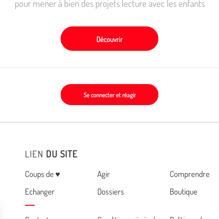
pour mener à bien des projets lecture avec les enfants
Découvrir
Se connecter et réagir
LIEN
DU SITE
Menu
Coups de ♥
Agir
Comprendre
Echanger
Dossiers
Boutique