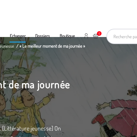
Recherche pa
0
Mon compte
Ajouter au panier
e
Echanger
Dossiers
Boutique
 jeunesse
« Le meilleur moment de ma journée »
nt de ma journée
 [Littérature jeunesse] On