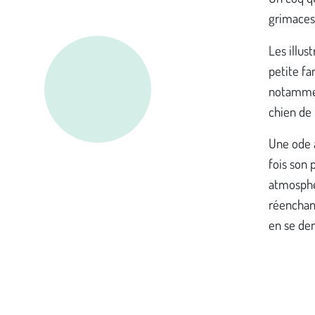
grimaces,
Les illus
petite fa
notamment
chien de 
Une ode à
fois son 
atmosphèr
réenchant
en se de