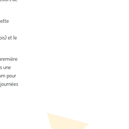
…
cette
is) et le
 première
ns une
bum pour
 journées