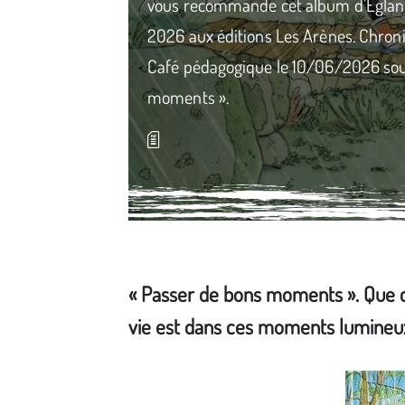
vous recommande cet album d’Eglan
2026 aux éditions Les Arènes. Chroni
Café pédagogique le 10/06/2026 sous
moments ».
« Passer de bons moments ». Que ce 
vie est dans ces moments lumineux, 
Média secondaire