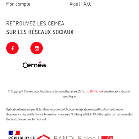
Mon compte
Aide (F.A.Q)
RETROUVEZ LES CEMEA
SUR LES RÉSEAUX SOCIAUX
facebook
instagram
© Copyright Cemea pour tous les contenus édités avant 2019.
CC BY-NC-SA
ensuite sauf indication
spécifique.
Opération financée par l’État dans le cadre de l’Action « Adaptation et qualification de la main
d’œuvre », « Dispositifs France Formation Innovante NUMérique (DEFFINUM) », opéré par la Caisse des
Dépôts (Banque des Territoires)