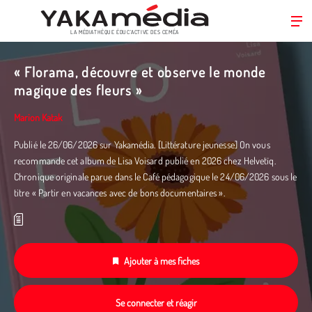
LA MÉDIATHÈQUE ÉDUC’ACTIVE DES CEMÉA
Aller
au
« Florama, découvre et observe le monde
contenu
magique des fleurs »
principal
Marion Katak
Publié le 26/06/2026 sur Yakamédia. [Littérature jeunesse] On vous
recommande cet album de Lisa Voisard publié en 2026 chez Helvetïq.
Chronique originale parue dans le Café pédagogique le 24/06/2026 sous le
titre « Partir en vacances avec de bons documentaires ».
Ajouter à mes fiches
Se connecter et réagir