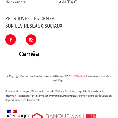
Mon compte
Aide (F.A.Q)
RETROUVEZ LES CEMEA
SUR LES RÉSEAUX SOCIAUX
facebook
instagram
© Copyright Cemea pour tous les contenus édités avant 2019.
CC BY-NC-SA
ensuite sauf indication
spécifique.
Opération financée par l’État dans le cadre de l’Action « Adaptation et qualification de la main
d’œuvre », « Dispositifs France Formation Innovante NUMérique (DEFFINUM) », opéré par la Caisse des
Dépôts (Banque des Territoires)