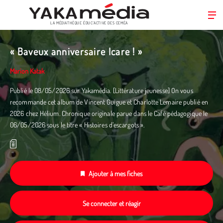
LA MÉDIATHÈQUE ÉDUC’ACTIVE DES CEMÉA
Aller
au
« Baveux anniversaire Icare ! »
contenu
principal
Marion Katak
Publié le 08/05/2026 sur Yakamédia. [Littérature jeunesse] On vous
recommande cet album de Vincent Guigue et Charlotte Lemaire publié en
2026 chez Hélium. Chronique originale parue dans le Café pédagogique le
06/05/2026 sous le titre « Histoires d’escargots ».
Ajouter à mes fiches
Se connecter et réagir