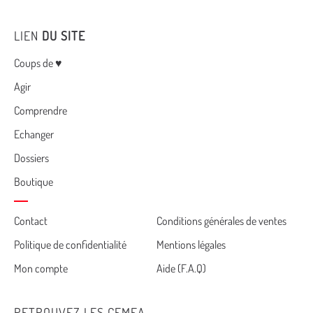
LIEN
DU SITE
Menu
Coups de ♥
Agir
Comprendre
Echanger
Dossiers
Boutique
Cemea
Contact
Conditions générales de ventes
Politique de confidentialité
Mentions légales
footer
Mon compte
Aide (F.A.Q)
RETROUVEZ LES CEMEA