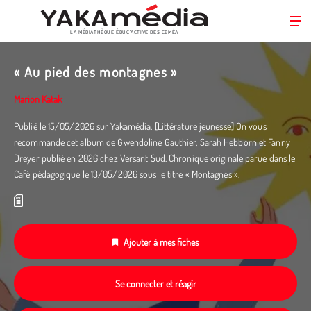
LA MÉDIATHÈQUE ÉDUC’ACTIVE DES CEMÉA
Aller
au
« Au pied des montagnes »
contenu
principal
Marion Katak
Publié le 15/05/2026 sur Yakamédia. [Littérature jeunesse] On vous
recommande cet album de Gwendoline Gauthier, Sarah Hebborn et Fanny
Dreyer publié en 2026 chez Versant Sud. Chronique originale parue dans le
Café pédagogique le 13/05/2026 sous le titre « Montagnes ».
Ajouter à mes fiches
Se connecter et réagir