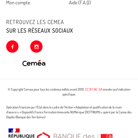
Mon compte
Aide (F.A.Q)
RETROUVEZ LES CEMEA
SUR LES RÉSEAUX SOCIAUX
facebook
instagram
© Copyright Cemea pour tous les contenus édités avant 2019.
CC BY-NC-SA
ensuite sauf indication
spécifique.
Opération financée par l’État dans le cadre de l’Action « Adaptation et qualification de la main
d’œuvre », « Dispositifs France Formation Innovante NUMérique (DEFFINUM) », opéré par la Caisse des
Dépôts (Banque des Territoires)