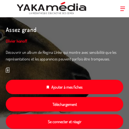
LA MÉDIATHÈQUE ÉDUC’ACTIVE DES CEMÉA
Aller
au
Assez grand
contenu
principal
Olivier Ivanoff
Découvrir un album de Regina LInke qui montre avec sensibilité que les
représentations et les apparences peuvent parfois être trompeuses.
Ajouter à mes fiches
Téléchargement
Se connecter et réagir