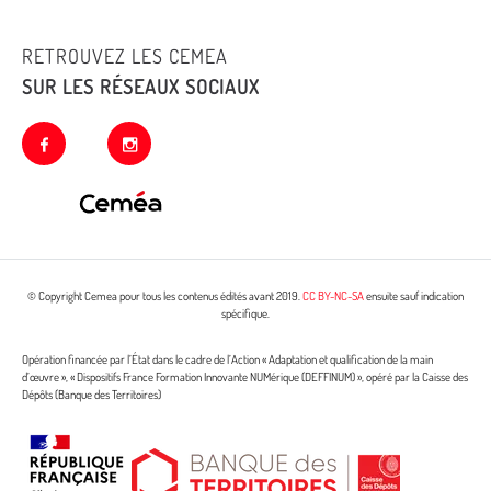
RETROUVEZ LES CEMEA
SUR LES RÉSEAUX SOCIAUX
facebook
instagram
© Copyright Cemea pour tous les contenus édités avant 2019.
CC BY-NC-SA
ensuite sauf indication
spécifique.
Opération financée par l’État dans le cadre de l’Action « Adaptation et qualification de la main
d’œuvre », « Dispositifs France Formation Innovante NUMérique (DEFFINUM) », opéré par la Caisse des
Dépôts (Banque des Territoires)