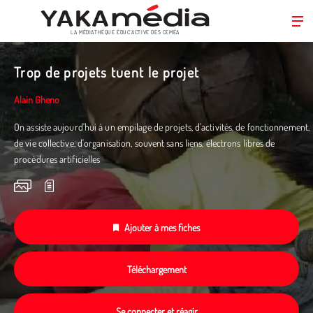
LA MÉDIATHÈQUE ÉDUC’ACTIVE DES CEMÉA
Aller
au
Trop de projets tuent le projet
contenu
principal
Alain Gheno
On assiste aujourd'hui à un empilage de projets, d'activités, de fonctionnement,
de vie collective, d'organisation, souvent sans liens, électrons libres de
procédures artificielles
Ajouter à mes fiches
Téléchargement
Se connecter et réagir