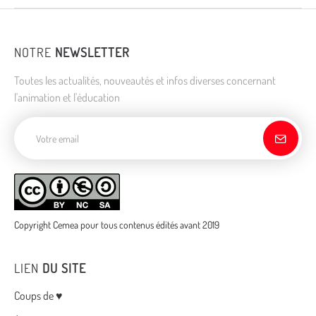
NOTRE
NEWSLETTER
Toutes les actualités, nouveautés et infos diverses concernant
l'animation et l'éducation
Adresse de courriel
Copyright Cemea pour tous contenus édités avant 2019
LIEN
DU SITE
Menu
Coups de ♥