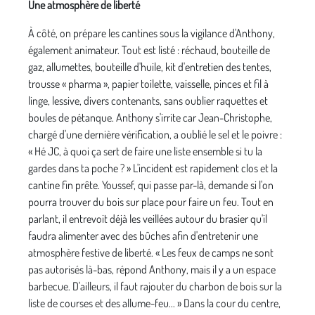
Une atmosphère de liberté
À côté, on prépare les cantines sous la vigilance d'Anthony,
également animateur. Tout est listé : réchaud, bouteille de
gaz, allumettes, bouteille d'huile, kit d'entretien des tentes,
trousse « pharma », papier toilette, vaisselle, pinces et fil à
linge, lessive, divers contenants, sans oublier raquettes et
boules de pétanque. Anthony s'irrite car Jean-Christophe,
chargé d'une dernière vérification, a oublié le sel et le poivre :
« Hé JC, à quoi ça sert de faire une liste ensemble si tu la
gardes dans ta poche ? » L'incident est rapidement clos et la
cantine fin prête. Youssef, qui passe par-là, demande si l'on
pourra trouver du bois sur place pour faire un feu. Tout en
parlant, il entrevoit déjà les veillées autour du brasier qu'il
faudra alimenter avec des bûches afin d'entretenir une
atmosphère festive de liberté. « Les feux de camps ne sont
pas autorisés là-bas, répond Anthony, mais il y a un espace
barbecue. D'ailleurs, il faut rajouter du charbon de bois sur la
liste de courses et des allume-feu... » Dans la cour du centre,