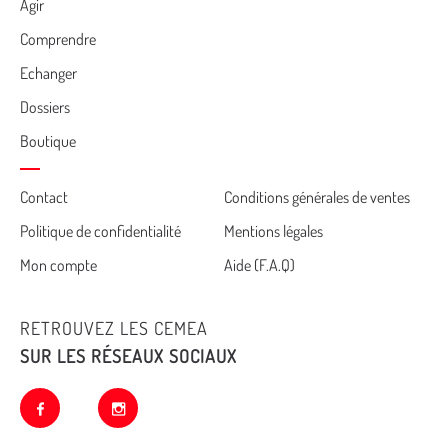
Agir
Comprendre
Echanger
Dossiers
Boutique
Cemea
Contact
Conditions générales de ventes
Politique de confidentialité
Mentions légales
footer
Mon compte
Aide (F.A.Q)
RETROUVEZ LES CEMEA
SUR LES RÉSEAUX SOCIAUX
facebook
instagram