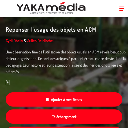
LA MÉDIATHÈQUE ÉDUC’ACTIVE DES CEMÉA
Aller
au
Repenser l'usage des objets en ACM
contenu
principal
Cyril Dheily
&
Julien De Mirebel
Une observation fine de l’utilisation des objets usuels en ACM révèle beaucoup
de leur organisation. Ce sont des acteurs à part entière du cadre de vie et de la
pédagogie. Leur nature et leur destination laissent deviner des choix réels et
affirmés.
Ajouter à mes fiches
Téléchargement