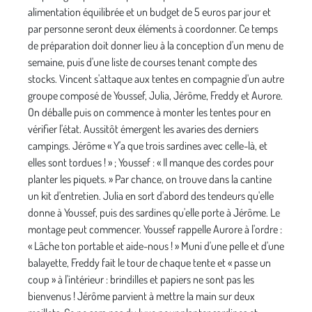
alimentation équilibrée et un budget de 5 euros par jour et
par personne seront deux éléments à coordonner. Ce temps
de préparation doit donner lieu à la conception d'un menu de
semaine, puis d'une liste de courses tenant compte des
stocks. Vincent s'attaque aux tentes en compagnie d'un autre
groupe composé de Youssef, Julia, Jérôme, Freddy et Aurore.
On déballe puis on commence à monter les tentes pour en
vérifier l'état. Aussitôt émergent les avaries des derniers
campings. Jérôme « Y'a que trois sardines avec celle-là, et
elles sont tordues ! » ; Youssef : « Il manque des cordes pour
planter les piquets. » Par chance, on trouve dans la cantine
un kit d'entretien. Julia en sort d'abord des tendeurs qu'elle
donne à Youssef, puis des sardines qu'elle porte à Jérôme. Le
montage peut commencer. Youssef rappelle Aurore à l'ordre :
« Lâche ton portable et aide-nous ! » Muni d'une pelle et d'une
balayette, Freddy fait le tour de chaque tente et « passe un
coup » à l'intérieur : brindilles et papiers ne sont pas les
bienvenus ! Jérôme parvient à mettre la main sur deux