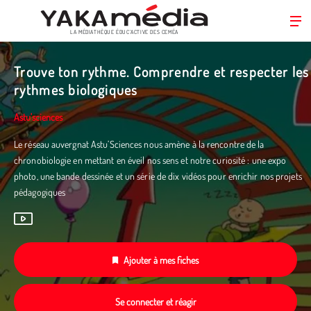
LA MÉDIATHÈQUE ÉDUC’ACTIVE DES CEMÉA
Aller
au
Trouve ton rythme. Comprendre et respecter les
contenu
rythmes biologiques
principal
Astu'sciences
Le réseau auvergnat Astu’Sciences nous amène à la rencontre de la
chronobiologie en mettant en éveil nos sens et notre curiosité : une expo
photo, une bande dessinée et un série de dix vidéos pour enrichir nos projets
pédagogiques
Ajouter à mes fiches
Se connecter et réagir