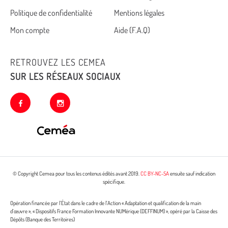
Politique de confidentialité
Mentions légales
footer
Mon compte
Aide (F.A.Q)
RETROUVEZ LES CEMEA
SUR LES RÉSEAUX SOCIAUX
facebook
instagram
© Copyright Cemea pour tous les contenus édités avant 2019.
CC BY-NC-SA
ensuite sauf indication
spécifique.
Opération financée par l’État dans le cadre de l’Action « Adaptation et qualification de la main
d’œuvre », « Dispositifs France Formation Innovante NUMérique (DEFFINUM) », opéré par la Caisse des
Dépôts (Banque des Territoires)