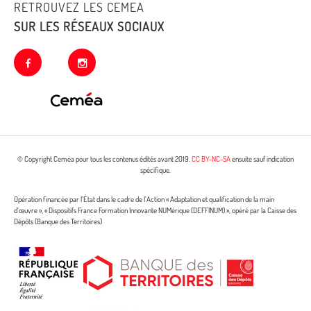
RETROUVEZ LES CEMEA
SUR LES RÉSEAUX SOCIAUX
facebook
instagram
© Copyright Cemea pour tous les contenus édités avant 2019.
CC BY-NC-SA
ensuite sauf indication
spécifique.
Opération financée par l’État dans le cadre de l’Action « Adaptation et qualification de la main
d’œuvre », « Dispositifs France Formation Innovante NUMérique (DEFFINUM) », opéré par la Caisse des
Dépôts (Banque des Territoires)