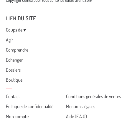
Copyright Cemea pour tous contenus édités avant 2019
LIEN
DU SITE
Menu
Coups de ♥
Agir
Comprendre
Echanger
Dossiers
Boutique
Cemea
Contact
Conditions générales de ventes
Politique de confidentialité
Mentions légales
footer
Mon compte
Aide (F.A.Q)