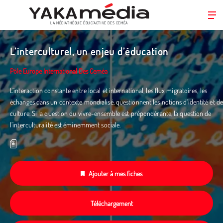
LA MÉDIATHÈQUE ÉDUC’ACTIVE DES CEMÉA
Aller
au
L’interculturel, un enjeu d’éducation
contenu
principal
Pôle Europe International Des Ceméa
L’interaction constante entre local et international, les flux migratoires, les
échanges dans un contexte mondialisé, questionnent les notions d’identité et de
culture. Si la question du vivre-ensemble est prépondérante, la question de
l’interculturalité est éminemment sociale.
Ajouter à mes fiches
Téléchargement